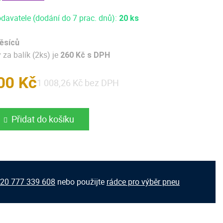
davatele (dodání do 7 prac. dnů):
20 ks
ěsíců
za balík (2ks) je
260 Kč s DPH
00 Kč
1 008,26 Kč bez DPH
Přidat do košíku
20 777 339 608
nebo použijte
rádce pro výběr pneu