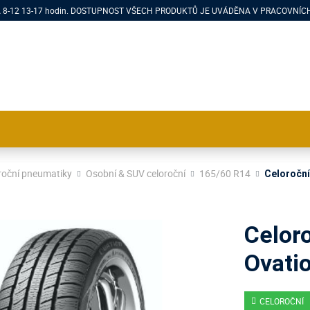
PÁ 8-12 13-17 hodin. DOSTUPNOST VŠECH PRODUKTŮ JE UVÁDĚNA V PRACOVNÍCH
roční pneumatiky
Osobní & SUV celoroční
165/60 R14
Celoroční
Celor
Ovati
CELOROČNÍ