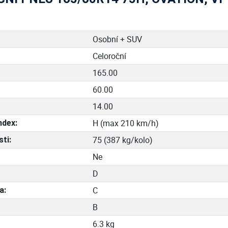
Osobní + SUV
Celoroční
165.00
60.00
14.00
H (max 210 km/h)
ndex:
75 (387 kg/kolo)
ti:
Ne
D
C
a:
B
6.3 kg