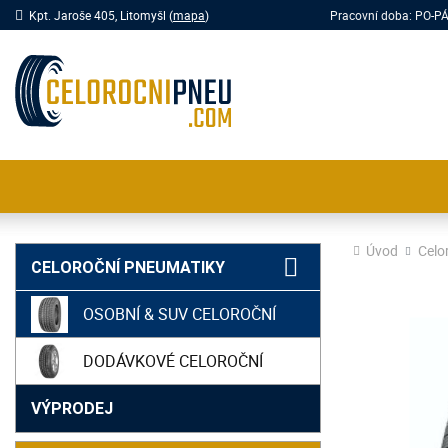
Kpt. Jaroše 405, Litomyšl (
mapa
)
Pracovní doba: PO-
Úvod
Celo
CELOROČNÍ PNEUMATIKY
OSOBNÍ & SUV CELOROČNÍ
DODÁVKOVÉ CELOROČNÍ
VÝPRODEJ