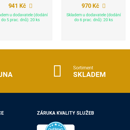
941 Kč
970 Kč
adem u dodavatele (dodání
Skladem u dodavatele (dodání
do 5 prac. dnů): 20 ks
do 6 prac. dnů): 20 ks
Sortiment
JNA
SKLADEM
CE
ZÁRUKA KVALITY SLUŽEB