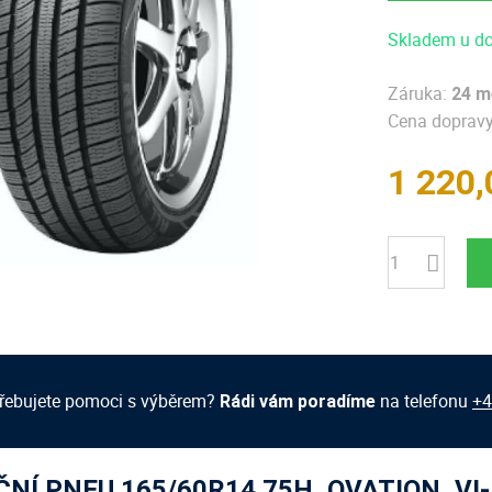
Skladem u do
Záruka:
24 m
Cena dopravy 
1 220,
Počet
řebujete pomoci s výběrem?
na telefonu
+4
Rádi vám poradíme
NÍ PNEU 165/60R14 75H, OVATION, VI-