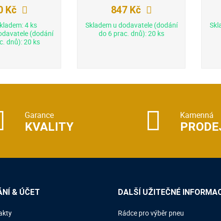
0 Kč
847 Kč
kladem: 4 ks
Skladem u dodavatele (dodání
Skl
odavatele (dodání
do 6 prac. dnů): 20 ks
c. dnů): 20 ks
Garance
Kamenná
KVALITY
PRODE
NÍ & ÚČET
DALŠÍ UŽITEČNÉ INFORMA
akty
Rádce pro výběr pneu