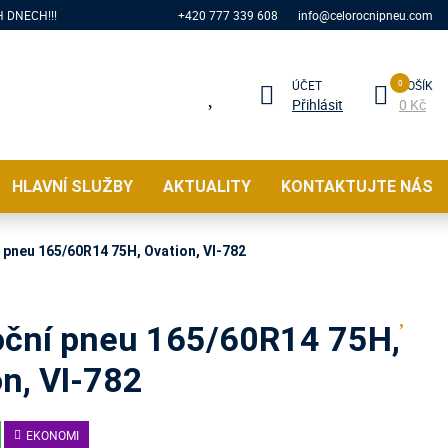
 DNECH!!!
+420 777 339 608
info@celorocnipneu.com
ÚČET
KOŠÍK
Přihlásit
0 Kč
HLAVNÍ SLUŽBY
AKTUALITY
KONTAKTUJTE NÁS
 pneu 165/60R14 75H, Ovation, VI-782
oční pneu 165/60R14 75H,
on, VI-782
EKONOMI