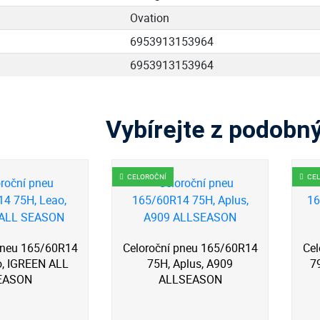
Ovation
6953913153964
6953913153964
Vybírejte z podobn
CELOROČNÍ
CE
pneu 165/60R14
Celoroční pneu 165/60R14
Cel
o, IGREEN ALL
75H, Aplus, A909
7
EASON
ALLSEASON