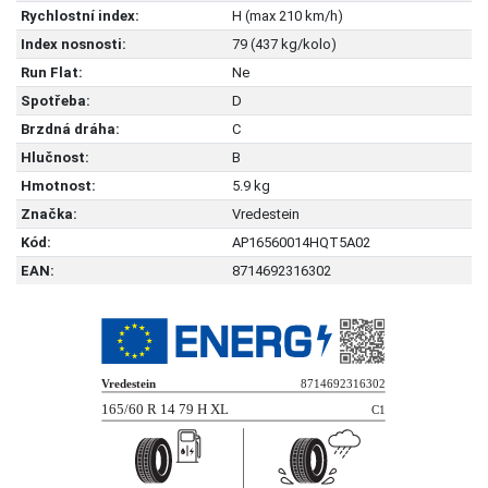
Rychlostní index:
H (max 210 km/h)
Index nosnosti:
79 (437 kg/kolo)
Run Flat:
Ne
Spotřeba:
D
Brzdná dráha:
C
Hlučnost:
B
Hmotnost:
5.9 kg
Značka:
Vredestein
Kód:
AP16560014HQT5A02
EAN:
8714692316302