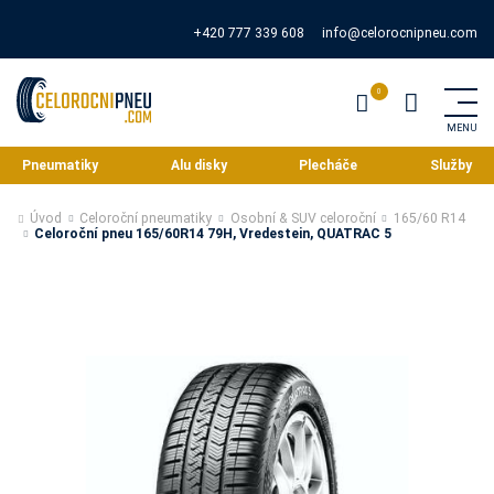
+420 777 339 608
info@celorocnipneu.com
Pneumatiky
Alu disky
Plecháče
Služby
Úvod
Celoroční pneumatiky
Osobní & SUV celoroční
165/60 R14
Celoroční pneu 165/60R14 79H, Vredestein, QUATRAC 5