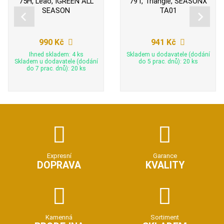
75H, Leao, IGREEN ALL
79T, Triangle, SEASONX
SEASON
TA01
990 Kč
941 Kč
Ihned skladem: 4 ks
Skladem u dodavatele (dodání
Skladem u dodavatele (dodání
do 5 prac. dnů): 20 ks
do 7 prac. dnů): 20 ks
Expresní
Garance
DOPRAVA
KVALITY
Kamenná
Sortiment