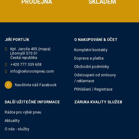
PRODEJNA
SKLADEM
JIŘÍ PORTLÍK
O NAKUPOVÁNÍ & ÚČET
Kpt. Jaroše 405
(mapa)
Kompletní kontakty
Litomyšl 570 01
Česká republika
Doprava a platba
+420 777 339 608
Obchodní podmínky
info@celorocnipneu.com
Odstoupení od smlouvy
/ reklamace
Navštivte náš Facebook
Přihlášení / Registrace
DALŠÍ UŽITEČNÉ INFORMACE
ZÁRUKA KVALITY SLUŽEB
Rádce pro výběr pneu
Aktuality
O nás - služby