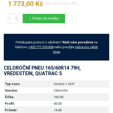
1 773,00 Kč
1 465,29 Kč bez DPH
Přidat do košíku
Počet
Potřebujete pomoci s výběrem?
Rádi vám poradíme
na
telefonu
+420 777 339 608
nebo použijte
rádce pro výběr
pneu
CELOROČNÍ PNEU 165/60R14 79H,
VREDESTEIN, QUATRAC 5
Typ vozu:
Osobní + SUV
Sezóna:
Celoroční
Šířka:
165.00
Profil:
60.00
Průměr:
14.00