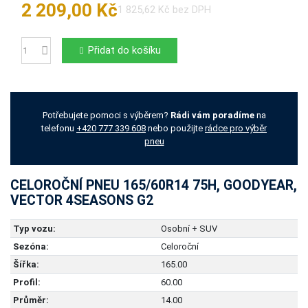
2 209,00 Kč
1 825,62 Kč bez DPH
Přidat do košíku
Počet
Potřebujete pomoci s výběrem?
Rádi vám poradíme
na
telefonu
+420 777 339 608
nebo použijte
rádce pro výběr
pneu
CELOROČNÍ PNEU 165/60R14 75H, GOODYEAR,
VECTOR 4SEASONS G2
Typ vozu:
Osobní + SUV
Sezóna:
Celoroční
Šířka:
165.00
Profil:
60.00
Průměr:
14.00