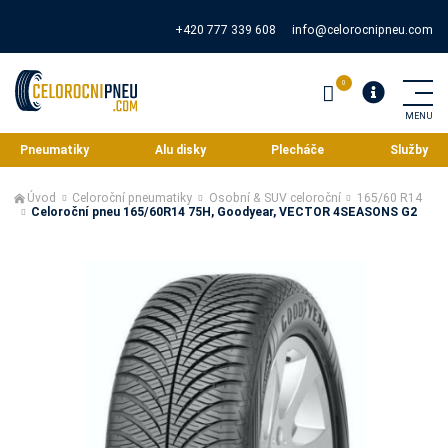
+420 777 339 608
info@celorocnipneu.com
Pneumatiky
Alu disky
Plecháče
Služby
Úvod
Celoroční pneumatiky
Osobní & SUV celoroční
165/60 R14
Celoroční pneu 165/60R14 75H, Goodyear, VECTOR 4SEASONS G2