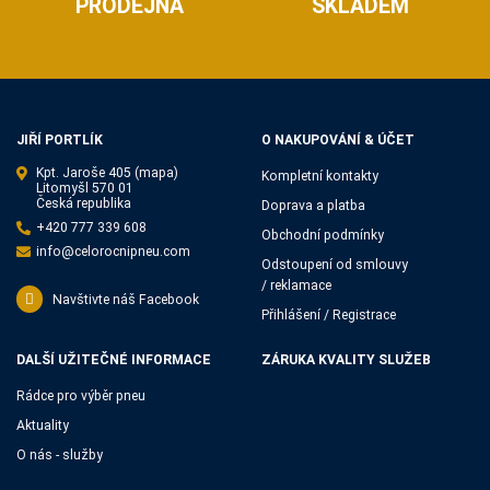
PRODEJNA
SKLADEM
JIŘÍ PORTLÍK
O NAKUPOVÁNÍ & ÚČET
Kpt. Jaroše 405
(mapa)
Kompletní kontakty
Litomyšl 570 01
Česká republika
Doprava a platba
+420 777 339 608
Obchodní podmínky
info@celorocnipneu.com
Odstoupení od smlouvy
/ reklamace
Navštivte náš Facebook
Přihlášení / Registrace
DALŠÍ UŽITEČNÉ INFORMACE
ZÁRUKA KVALITY SLUŽEB
Rádce pro výběr pneu
Aktuality
O nás - služby