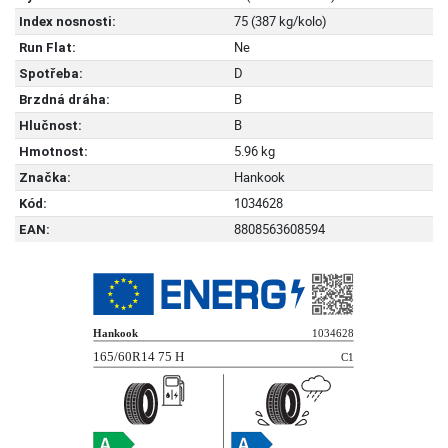
75 (387 kg/kolo)
Index nosnosti:
Ne
Run Flat:
D
Spotřeba:
B
Brzdná dráha:
B
Hlučnost:
5.96 kg
Hmotnost:
Hankook
Značka:
1034628
Kód:
8808563608594
EAN: