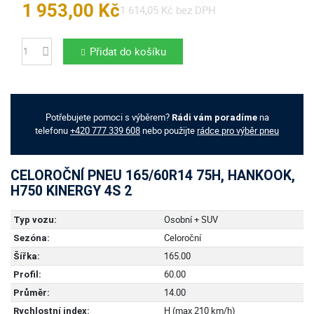
1 953,00 Kč
1 614,05 Kč bez DPH
Přidat do košíku
Počet
Potřebujete pomoci s výběrem?
na
Rádi vám poradíme
telefonu
+420 777 339 608
nebo použijte
rádce pro výběr pneu
CELOROČNÍ PNEU 165/60R14 75H, HANKOOK,
H750 KINERGY 4S 2
Osobní + SUV
Typ vozu:
Celoroční
Sezóna:
165.00
Šířka:
60.00
Profil:
14.00
Průměr:
H (max 210 km/h)
Rychlostní index: