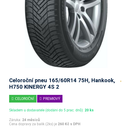
Celoroční pneu 165/60R14 75H, Hankook,
H750 KINERGY 4S 2
CELOROČNÍ
PREMIOVÝ
Skladem u dodavatele (dodání do 5 prac. dnů):
20 ks
Záruka:
24 měsíců
Cena dopravy za balík (2ks) je
260 Kč s DPH