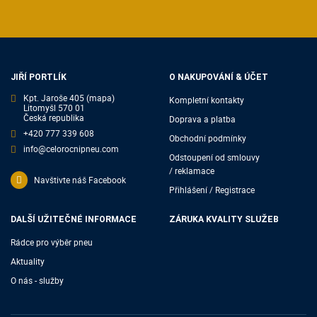
JIŘÍ PORTLÍK
O NAKUPOVÁNÍ & ÚČET
Kpt. Jaroše 405
(mapa)
Kompletní kontakty
Litomyšl 570 01
Česká republika
Doprava a platba
+420 777 339 608
Obchodní podmínky
info@celorocnipneu.com
Odstoupení od smlouvy
/ reklamace
Navštivte náš Facebook
Přihlášení / Registrace
DALŠÍ UŽITEČNÉ INFORMACE
ZÁRUKA KVALITY SLUŽEB
Rádce pro výběr pneu
Aktuality
O nás - služby