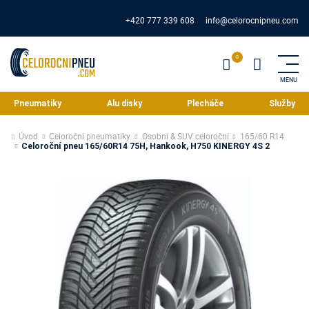
+420 777 339 608
info@celorocnipneu.com
Pneumatiky
Alu disky
Plecháče
Služby
Úvod
Celoroční pneumatiky
Osobní & SUV celoroční
165/60 R14
Celoroční pneu 165/60R14 75H, Hankook, H750 KINERGY 4S 2