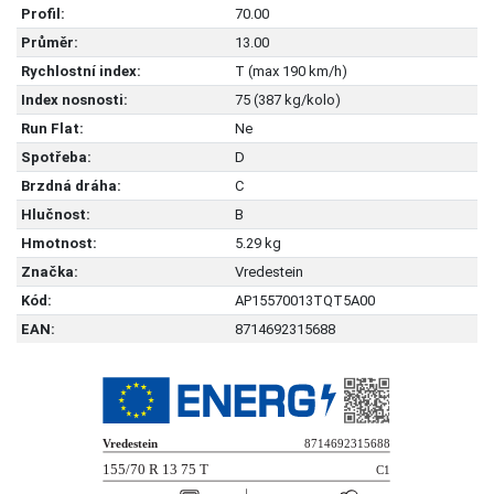
Profil:
70.00
Průměr:
13.00
Rychlostní index:
T (max 190 km/h)
Index nosnosti:
75 (387 kg/kolo)
Run Flat:
Ne
Spotřeba:
D
Brzdná dráha:
C
Hlučnost:
B
Hmotnost:
5.29 kg
Značka:
Vredestein
Kód:
AP15570013TQT5A00
EAN:
8714692315688