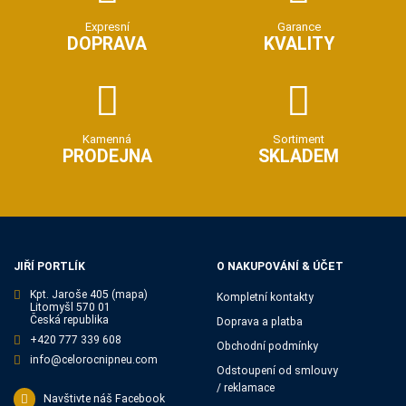
Expresní
Garance
DOPRAVA
KVALITY
Kamenná
Sortiment
PRODEJNA
SKLADEM
JIŘÍ PORTLÍK
O NAKUPOVÁNÍ & ÚČET
Kpt. Jaroše 405
(mapa)
Kompletní kontakty
Litomyšl 570 01
Česká republika
Doprava a platba
+420 777 339 608
Obchodní podmínky
info@celorocnipneu.com
Odstoupení od smlouvy
/ reklamace
Navštivte náš Facebook