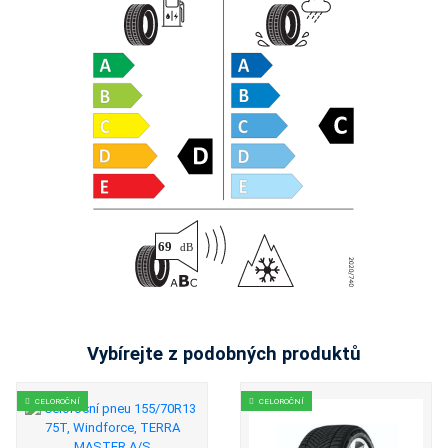
Vybírejte z podobných produktů
CELOROČNÍ
CELOROČNÍ