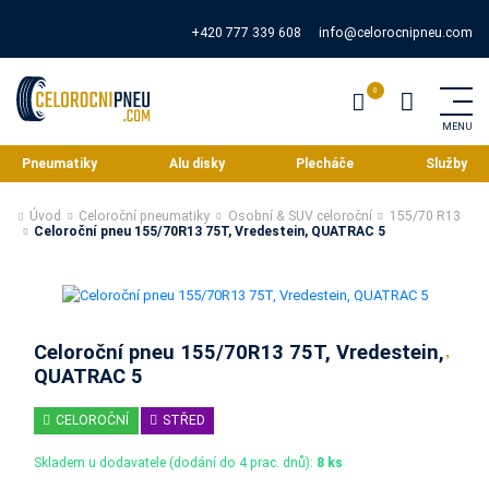
+420 777 339 608
info@celorocnipneu.com
Pneumatiky
Alu disky
Plecháče
Služby
Úvod
Celoroční pneumatiky
Osobní & SUV celoroční
155/70 R13
Celoroční pneu 155/70R13 75T, Vredestein, QUATRAC 5
Celoroční pneu 155/70R13 75T, Vredestein,
QUATRAC 5
CELOROČNÍ
STŘED
Skladem u dodavatele (dodání do 4 prac. dnů):
8 ks