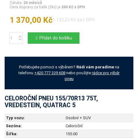
Záruka:
24 měsíců
Cena dopravy za balík (2ks) je
260 Kč s DPH
1 370,00 Kč
1 132,23 Kč bez DPH
Přidat do košíku
Počet
Potřebujete pomoci s výběrem?
Rádi vám poradíme
na
telefonu
+420 777 339 608
nebo použijte
rádce pro výběr
pneu
CELOROČNÍ PNEU 155/70R13 75T,
VREDESTEIN, QUATRAC 5
Typ vozu:
Osobní + SUV
Sezóna:
Celoroční
Šířka:
155.00