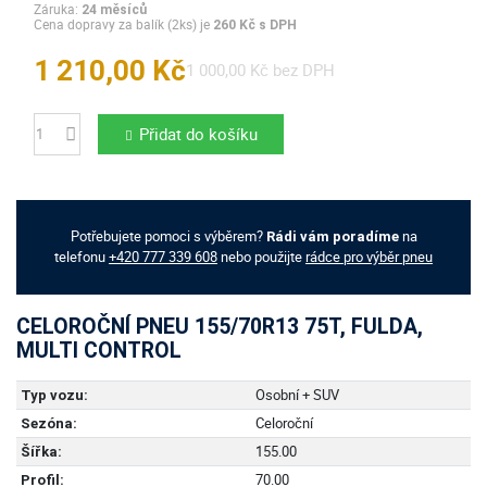
Záruka:
24 měsíců
Cena dopravy za balík (2ks) je
260 Kč s DPH
1 210,00 Kč
1 000,00 Kč bez DPH
Přidat do košíku
Počet
Potřebujete pomoci s výběrem?
na
Rádi vám poradíme
telefonu
+420 777 339 608
nebo použijte
rádce pro výběr pneu
CELOROČNÍ PNEU 155/70R13 75T, FULDA,
MULTI CONTROL
Osobní + SUV
Typ vozu:
Celoroční
Sezóna:
155.00
Šířka:
70.00
Profil: