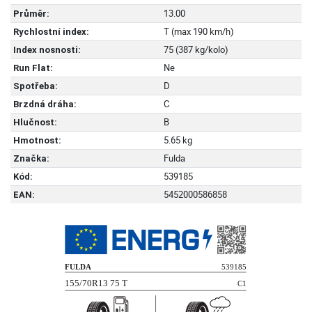
13.00
Průměr:
T (max 190 km/h)
Rychlostní index:
75 (387 kg/kolo)
Index nosnosti:
Ne
Run Flat:
D
Spotřeba:
C
Brzdná dráha:
B
Hlučnost:
5.65 kg
Hmotnost:
Fulda
Značka:
539185
Kód:
5452000586858
EAN: