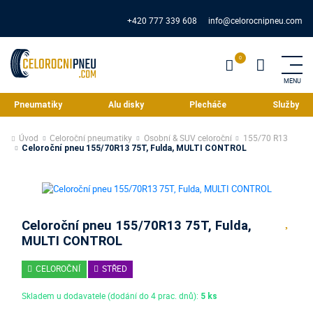
+420 777 339 608
info@celorocnipneu.com
Pneumatiky
Alu disky
Plecháče
Služby
Úvod
Celoroční pneumatiky
Osobní & SUV celoroční
155/70 R13
Celoroční pneu 155/70R13 75T, Fulda, MULTI CONTROL
Celoroční pneu 155/70R13 75T, Fulda,
MULTI CONTROL
CELOROČNÍ
STŘED
Skladem u dodavatele (dodání do 4 prac. dnů):
5 ks