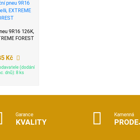
pneu 9R16 126K,
EXTREME FOREST
85 Kč
odavatele (dodání
c. dnů): 8 ks
Garance
Kamenná
KVALITY
PRODE