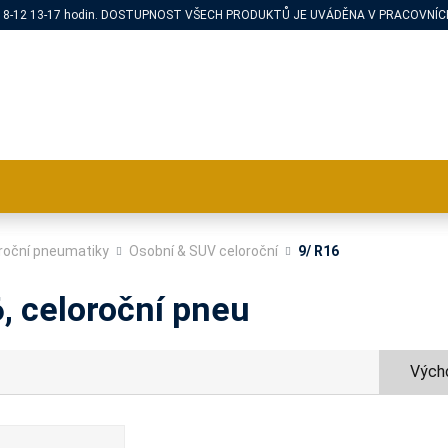
PÁ 8-12 13-17 hodin. DOSTUPNOST VŠECH PRODUKTŮ JE UVÁDĚNA V PRACOVNÍCH
roční pneumatiky
Osobní & SUV celoroční
9/ R16
, celoroční pneu
Výcho