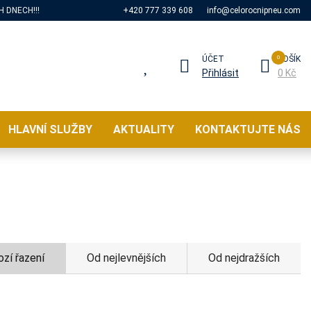
 DNECH!!!
+420 777 339 608
info@celorocnipneu.com
ÚČET
KOŠÍK
Přihlásit
0 Kč
HLAVNÍ SLUŽBY
AKTUALITY
KONTAKTUJTE NÁS
zí řazení
Od nejlevnějších
Od nejdražších