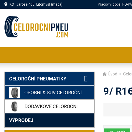
Kpt. Jaroše 405, Litomyšl (
mapa
)
Pracovní doba: PO-
Úvod
Celo
CELOROČNÍ PNEUMATIKY
9/ R16
OSOBNÍ & SUV CELOROČNÍ
DODÁVKOVÉ CELOROČNÍ
VÝPRODEJ