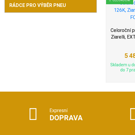
CELOROČNÍ
RÁDCE PRO VÝBĚR PNEU
Celoroční 
Ziarelli, 
5 4
Skladem u d
do 7 pra
Expresní
DOPRAVA