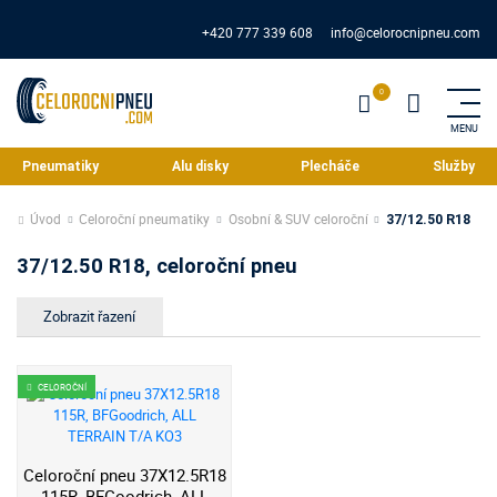
+420 777 339 608
info@celorocnipneu.com
Pneumatiky
Alu disky
Plecháče
Služby
Úvod
Celoroční pneumatiky
Osobní & SUV celoroční
37/12.50 R18
37/12.50 R18, celoroční pneu
CELOROČNÍ
Celoroční pneu 37X12.5R18
115R, BFGoodrich, ALL