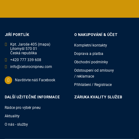
JIŘÍ PORTLÍK
O NAKUPOVÁNÍ & ÚČET
Kpt. Jaroše 405
(mapa)
Kompletní kontakty
Litomyšl 570 01
Česká republika
Doprava a platba
+420 777 339 608
Obchodní podmínky
info@celorocnipneu.com
Odstoupení od smlouvy
/ reklamace
Navštivte náš Facebook
Přihlášení / Registrace
DALŠÍ UŽITEČNÉ INFORMACE
ZÁRUKA KVALITY SLUŽEB
Rádce pro výběr pneu
Aktuality
O nás - služby