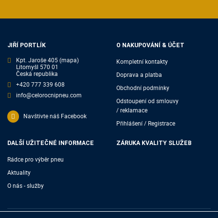
JIŘÍ PORTLÍK
O NAKUPOVÁNÍ & ÚČET
Kpt. Jaroše 405
(mapa)
Kompletní kontakty
Litomyšl 570 01
Česká republika
Doprava a platba
+420 777 339 608
Obchodní podmínky
info@celorocnipneu.com
Odstoupení od smlouvy
/ reklamace
Navštivte náš Facebook
Přihlášení / Registrace
DALŠÍ UŽITEČNÉ INFORMACE
ZÁRUKA KVALITY SLUŽEB
Rádce pro výběr pneu
Aktuality
O nás - služby