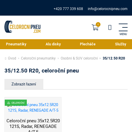
+420 777 339 608
info@celorocnipneu.com
Pneumatiky
Alu disky
Plecháče
Služby
Úvod
Celoroční pneumatiky
Osobní & SUV celoroční
35/12.50 R20
35/12.50 R20, celoroční pneu
CELOROČNÍ
Celoroční pneu 35x12.5R20
121S, Radar, RENEGADE
A/T-5