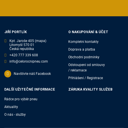
JIŘÍ PORTLÍK
O NAKUPOVÁNÍ & ÚČET
Kpt. Jaroše 405
(mapa)
Kompletní kontakty
Litomyšl 570 01
Česká republika
Doprava a platba
+420 777 339 608
Obchodní podmínky
info@celorocnipneu.com
Odstoupení od smlouvy
/ reklamace
Navštivte náš Facebook
Přihlášení / Registrace
DALŠÍ UŽITEČNÉ INFORMACE
ZÁRUKA KVALITY SLUŽEB
Rádce pro výběr pneu
Aktuality
O nás - služby