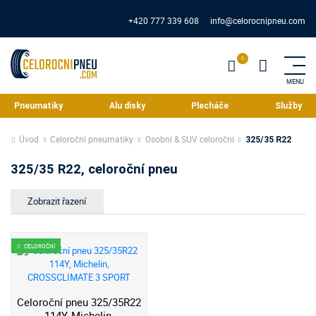
+420 777 339 608
info@celorocnipneu.com
Pneumatiky
Alu disky
Plecháče
Služby
Úvod
Celoroční pneumatiky
Osobní & SUV celoroční
325/35 R22
325/35 R22, celoroční pneu
CELOROČNÍ
Celoroční pneu 325/35R22
114Y, Michelin,