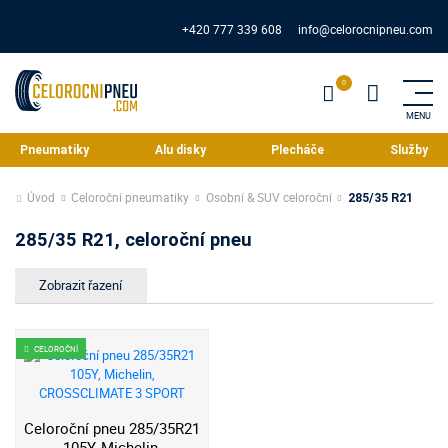
+420 777 339 608
info@celorocnipneu.com
Pneumatiky
Alu disky
Plecháče
Služby
Úvod
Celoroční pneumatiky
Osobní & SUV celoroční
285/35 R21
285/35 R21, celoroční pneu
CELOROČNÍ
Celoroční pneu 285/35R21
105Y, Michelin,