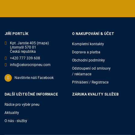
JIŘÍ PORTLÍK
O NAKUPOVÁNÍ & ÚČET
Kpt. Jaroše 405
(mapa)
Kompletní kontakty
Litomyšl 570 01
Česká republika
Doprava a platba
+420 777 339 608
Obchodní podmínky
info@celorocnipneu.com
Odstoupení od smlouvy
/ reklamace
Navštivte náš Facebook
Přihlášení / Registrace
DALŠÍ UŽITEČNÉ INFORMACE
ZÁRUKA KVALITY SLUŽEB
Rádce pro výběr pneu
Aktuality
O nás - služby