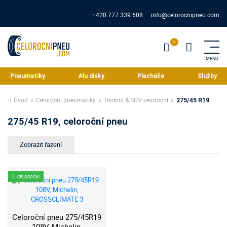
+420 777 339 608
info@celorocnipneu.com
Pneumatiky
Alu disky
Plecháče
Služby
Úvod
Celoroční pneumatiky
Osobní & SUV celoroční
275/45 R19
275/45 R19, celoroční pneu
CELOROČNÍ
Celoroční pneu 275/45R19
108V, Michelin,