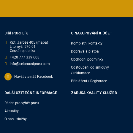
JIŘÍ PORTLÍK
O NAKUPOVÁNÍ & ÚČET
Kpt. Jaroše 405
(mapa)
Kompletní kontakty
Litomyšl 570 01
Česká republika
Doprava a platba
+420 777 339 608
Obchodní podmínky
info@celorocnipneu.com
Odstoupení od smlouvy
/ reklamace
Navštivte náš Facebook
Přihlášení / Registrace
DALŠÍ UŽITEČNÉ INFORMACE
ZÁRUKA KVALITY SLUŽEB
Rádce pro výběr pneu
Aktuality
O nás - služby