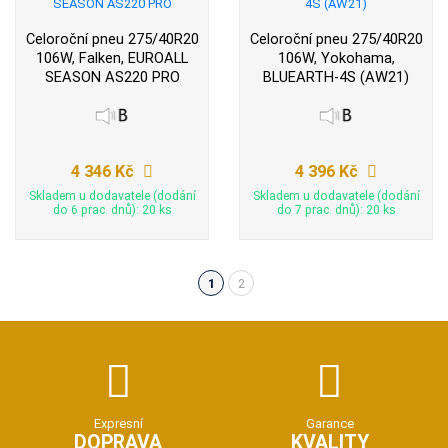
Celoroční pneu 275/40R20
Celoroční pneu 275/40R20
106W, Falken, EUROALL
106W, Yokohama,
SEASON AS220 PRO
BLUEARTH-4S (AW21)
4 346 Kč
4 396 Kč
Skladem u dodavatele (dodání
Skladem u dodavatele (dodání
do 6 prac. dnů): 20 ks
do 7 prac. dnů): 20 ks
1
2
(aktuální)
Expresní
Garance
DOPRAVA
KVALITY