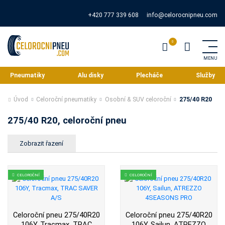
+420 777 339 608
info@celorocnipneu.com
Pneumatiky
Alu disky
Plecháče
Služby
Úvod
Celoroční pneumatiky
Osobní & SUV celoroční
275/40 R20
275/40 R20, celoroční pneu
CELOROČNÍ
CELOROČNÍ
Celoroční pneu 275/40R20
Celoroční pneu 275/40R20
106Y, Tracmax, TRAC
106Y, Sailun, ATREZZO