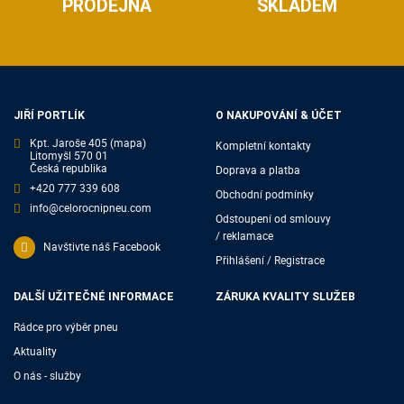
PRODEJNA
SKLADEM
JIŘÍ PORTLÍK
O NAKUPOVÁNÍ & ÚČET
Kpt. Jaroše 405
(mapa)
Kompletní kontakty
Litomyšl 570 01
Česká republika
Doprava a platba
+420 777 339 608
Obchodní podmínky
info@celorocnipneu.com
Odstoupení od smlouvy
/ reklamace
Navštivte náš Facebook
Přihlášení / Registrace
DALŠÍ UŽITEČNÉ INFORMACE
ZÁRUKA KVALITY SLUŽEB
Rádce pro výběr pneu
Aktuality
O nás - služby