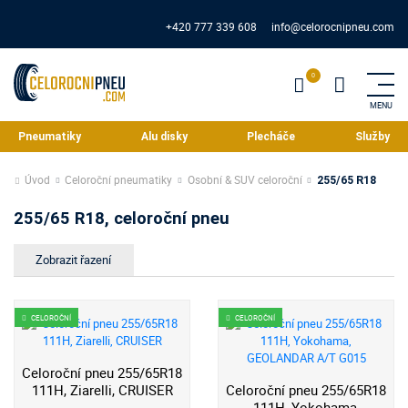
+420 777 339 608
info@celorocnipneu.com
Pneumatiky
Alu disky
Plecháče
Služby
Úvod
Celoroční pneumatiky
Osobní & SUV celoroční
255/65 R18
255/65 R18, celoroční pneu
CELOROČNÍ
CELOROČNÍ
Celoroční pneu 255/65R18
111H, Ziarelli, CRUISER
Celoroční pneu 255/65R18
111H, Yokohama,