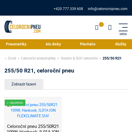
+420 777 339 608
info@celorocnipneu.com
Pneumatiky
Alu disky
Plecháče
Služby
Úvod
Celoroční pneumatiky
Osobní & SUV celoroční
255/50 R21
255/50 R21, celoroční pneu
CELOROČNÍ
Celoroční pneu 255/50R21
109W, Hankook, IL01A ION