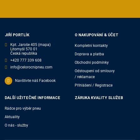
JIŘÍ PORTLÍK
O NAKUPOVÁNÍ & ÚČET
Kpt. Jaroše 405
(mapa)
Kompletní kontakty
Litomyšl 570 01
Česká republika
Doprava a platba
+420 777 339 608
Obchodní podmínky
info@celorocnipneu.com
Odstoupení od smlouvy
/ reklamace
Navštivte náš Facebook
Přihlášení / Registrace
DALŠÍ UŽITEČNÉ INFORMACE
ZÁRUKA KVALITY SLUŽEB
Rádce pro výběr pneu
Aktuality
O nás - služby