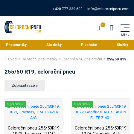
+420 777 339 608
info@celorocnipneu.com
Pneumatiky
Alu disky
Plecháče
Služby
Úvod
Celoroční pneumatiky
Osobní & SUV celoroční
255/50 R19
255/50 R19, celoroční pneu
CELOROČNÍ
CELOROČNÍ
Celoroční pneu 255/50R19
Celoroční pneu 255/50R19
107Y, Tracmax, TRAC
107V, Goodride, ALL