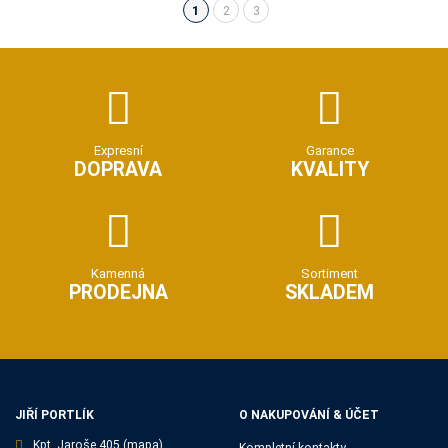
1
2
3
(aktuální)
Expresní
Garance
DOPRAVA
KVALITY
Kamenná
Sortiment
PRODEJNA
SKLADEM
JIŘÍ PORTLÍK
O NAKUPOVÁNÍ & ÚČET
Kpt. Jaroše 405
(mapa)