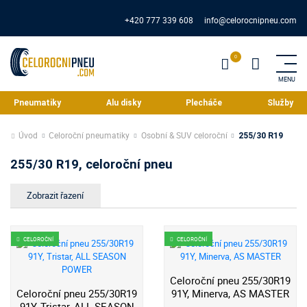
+420 777 339 608
info@celorocnipneu.com
Pneumatiky
Alu disky
Plecháče
Služby
Úvod
Celoroční pneumatiky
Osobní & SUV celoroční
255/30 R19
255/30 R19, celoroční pneu
CELOROČNÍ
CELOROČNÍ
Celoroční pneu 255/30R19
Celoroční pneu 255/30R19
91Y, Minerva, AS MASTER
91Y, Tristar, ALL SEASON