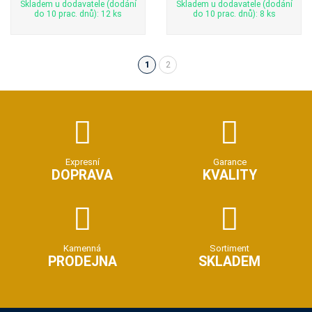
Skladem u dodavatele (dodání
Skladem u dodavatele (dodání
do 10 prac. dnů): 12 ks
do 10 prac. dnů): 8 ks
1
2
(aktuální)
Expresní
Garance
DOPRAVA
KVALITY
Kamenná
Sortiment
PRODEJNA
SKLADEM