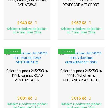
111T, Falken, WILD PEAK
118/115S, Radar,
A/T AT3WA
RENEGADE A/T SPORT
2 943 Kč
2 957 Kč
Skladem u dodavatele (dodání
Skladem u dodavatele (dodání
do 6 prac. dnů): 20 ks
do 7 prac. dnů): 20 ks
CELOROČNÍ
CELOROČNÍ
Celoroční pneu 245/70R16
Celoroční pneu 245/70R16
111T, Kumho, ROAD
111H, Yokohama,
VENTURE AT52
GEOLANDAR A/T G015
3 001 Kč
3 015 Kč
Skladem u dodavatele (dodání
Skladem u dodavatele (dodání
do 5 prac. dnů): 8 ks
do 4 prac. dnů): 20 ks