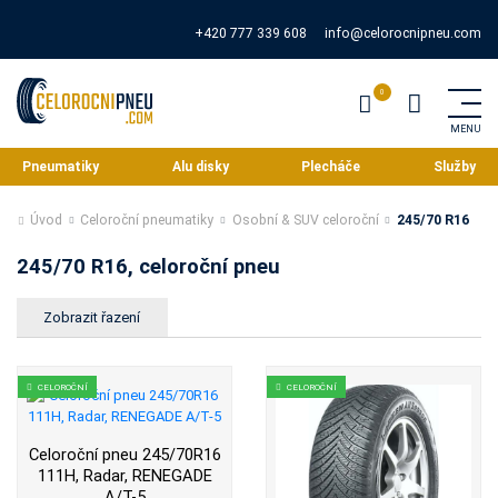
+420 777 339 608
info@celorocnipneu.com
Pneumatiky
Alu disky
Plecháče
Služby
Úvod
Celoroční pneumatiky
Osobní & SUV celoroční
245/70 R16
245/70 R16, celoroční pneu
CELOROČNÍ
CELOROČNÍ
Celoroční pneu 245/70R16
111H, Radar, RENEGADE
A/T-5