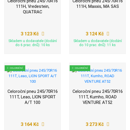
Celoroční pneu 245/70R16
Celoroční pneu 245/70R16
111H, Vredestein,
111H, Maxxis, MA SAS
QUATRAC
3 123 Kč
3 124 Kč
Skladem u dodavatele (dodání
Skladem u dodavatele (dodání
do 6 prac. dnů): 10 ks
do 10 prac. dnů): 11 ks
CELOROČNÍ
CELOROČNÍ
Celoroční pneu 245/70R16
Celoroční pneu 245/70R16
111T, Leao, LION SPORT
111T, Kumho, ROAD
A/T 100
VENTURE AT52
3 164 Kč
3 273 Kč