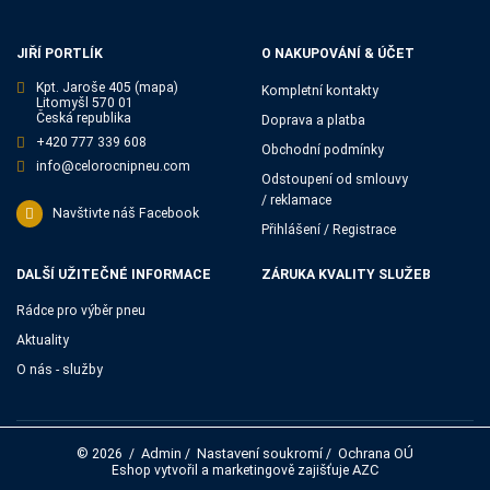
JIŘÍ PORTLÍK
O NAKUPOVÁNÍ & ÚČET
Kpt. Jaroše 405
(mapa)
Kompletní kontakty
Litomyšl 570 01
Česká republika
Doprava a platba
+420 777 339 608
Obchodní podmínky
info@celorocnipneu.com
Odstoupení od smlouvy
/ reklamace
Navštivte náš Facebook
Přihlášení / Registrace
DALŠÍ UŽITEČNÉ INFORMACE
ZÁRUKA KVALITY SLUŽEB
Rádce pro výběr pneu
Aktuality
O nás - služby
Admin
Nastavení soukromí
Ochrana OÚ
© 2026
/
/
/
AZC
Eshop vytvořil a marketingově zajišťuje