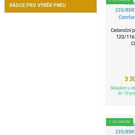
CELOROČNÍ
RÁDCE PRO VÝBĚR PNEU
Celoroční 
120/116R
C
3 3
Skladem u d
do 10 pra
CELOROČNÍ