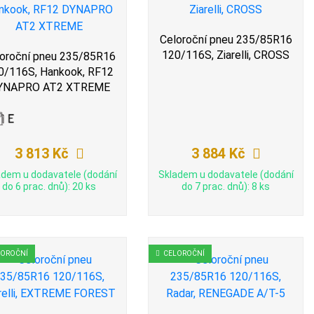
Celoroční pneu 235/85R16
120/116S, Ziarelli, CROSS
oroční pneu 235/85R16
0/116S, Hankook, RF12
YNAPRO AT2 XTREME
3 813 Kč
3 884 Kč
adem u dodavatele (dodání
Skladem u dodavatele (dodání
do 6 prac. dnů): 20 ks
do 7 prac. dnů): 8 ks
LOROČNÍ
CELOROČNÍ