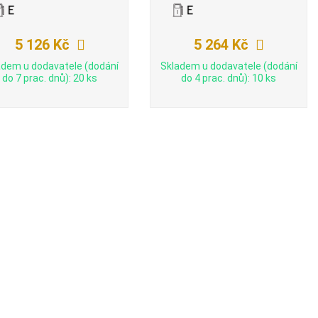
5 126 Kč
5 264 Kč
adem u dodavatele (dodání
Skladem u dodavatele (dodání
do 7 prac. dnů): 20 ks
do 4 prac. dnů): 10 ks