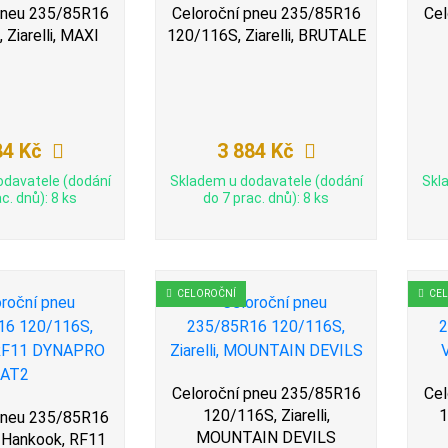
pneu 235/85R16
Celoroční pneu 235/85R16
Cel
Ziarelli, MAXI
120/116S, Ziarelli, BRUTALE
84 Kč
3 884 Kč
odavatele (dodání
Skladem u dodavatele (dodání
Skl
c. dnů): 8 ks
do 7 prac. dnů): 8 ks
CELOROČNÍ
CE
Celoroční pneu 235/85R16
Cel
120/116S, Ziarelli,
1
pneu 235/85R16
MOUNTAIN DEVILS
 Hankook, RF11