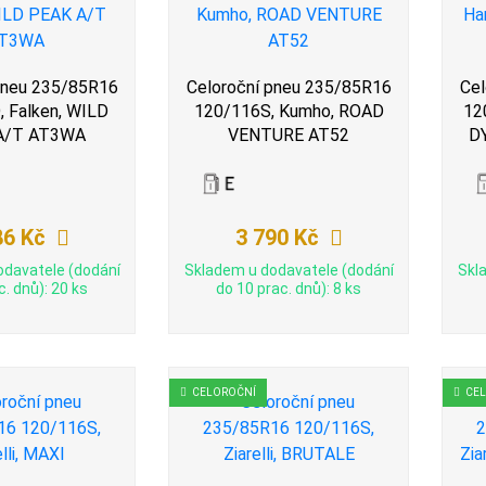
pneu 235/85R16
Celoroční pneu 235/85R16
Cel
 Falken, WILD
120/116S, Kumho, ROAD
12
A/T AT3WA
VENTURE AT52
D
86 Kč
3 790 Kč
odavatele (dodání
Skladem u dodavatele (dodání
Skl
c. dnů): 20 ks
do 10 prac. dnů): 8 ks
CELOROČNÍ
CE