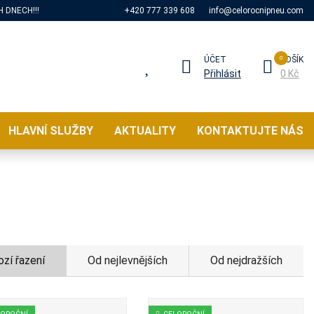
 DNECH!!!
+420 777 339 608
info@celorocnipneu.com
ÚČET
KOŠÍK
Přihlásit
0 Kč
HLAVNÍ SLUŽBY
AKTUALITY
KONTAKTUJTE NÁS
zí řazení
Od nejlevnějších
Od nejdražších