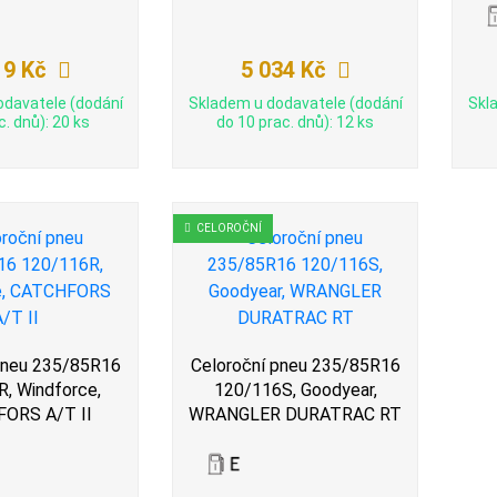
19 Kč
5 034 Kč
odavatele (dodání
Skladem u dodavatele (dodání
Skl
c. dnů): 20 ks
do 10 prac. dnů): 12 ks
CELOROČNÍ
pneu 235/85R16
Celoroční pneu 235/85R16
, Windforce,
120/116S, Goodyear,
ORS A/T II
WRANGLER DURATRAC RT