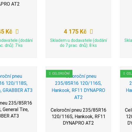
PRO AT2
45 Kč
4 175 Kč
odavatele (dodání
Skladem u dodavatele (dodání
Skl
c. dnů): 7 ks
do 7 prac. dnů): 8 ks
CELOROČNÍ
CE
pneu 235/85R16
 General Tire,
Celoroční pneu 235/85R16
Cel
BBER AT3
120/116S, Hankook, RF11
12
DYNAPRO AT2
D