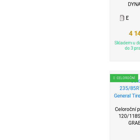
DYNA
4 1
Skladem u d
do 3 pra
CELOROČNÍ
Celoroční 
120/118S,
GRA