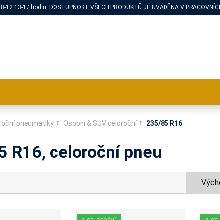
PÁ 8-12 13-17 hodin. DOSTUPNOST VŠECH PRODUKTŮ JE UVÁDĚNA V PRACOVNÍCH
roční pneumatiky
Osobní & SUV celoroční
235/85 R16
5 R16, celoroční pneu
Výcho