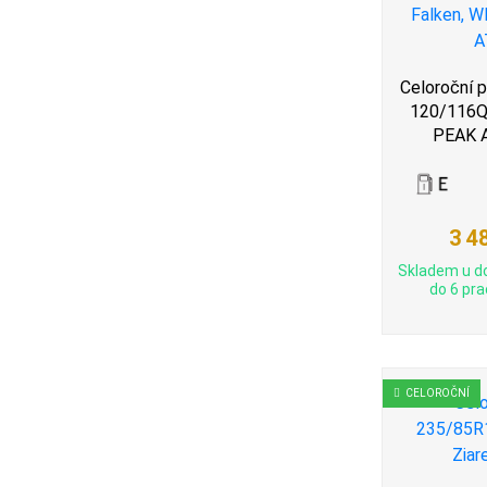
Celoroční 
120/116Q,
PEAK 
3 4
Skladem u d
do 6 pra
CELOROČNÍ