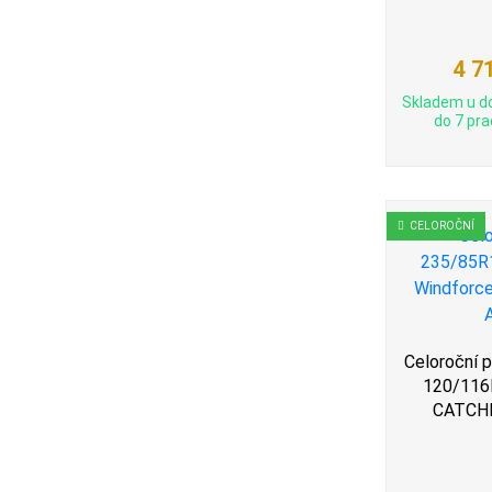
4 7
Skladem u d
do 7 pra
CELOROČNÍ
Celoroční 
120/116R
CATCHF