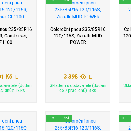
CELOROČNÍ
CE
pneu 235/85R16
Celoroční pneu 235/85R16
Cel
, Comforser,
120/116S, Ziarelli, MUD
120
F1100
POWER
01 Kč
3 398 Kč
odavatele (dodání
Skladem u dodavatele (dodání
Skl
c. dnů): 12 ks
do 7 prac. dnů): 8 ks
CELOROČNÍ
CE