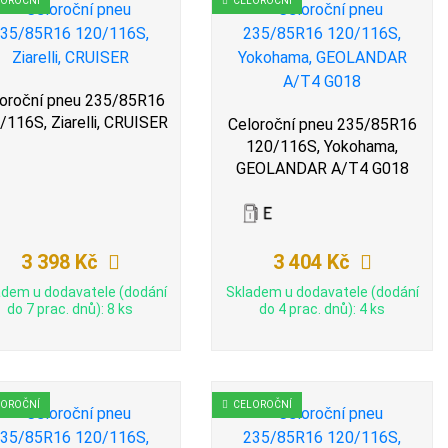
LOROČNÍ
CELOROČNÍ
oroční pneu 235/85R16
/116S, Ziarelli, CRUISER
Celoroční pneu 235/85R16
120/116S, Yokohama,
GEOLANDAR A/T4 G018
3 398 Kč
3 404 Kč
adem u dodavatele (dodání
Skladem u dodavatele (dodání
do 7 prac. dnů): 8 ks
do 4 prac. dnů): 4 ks
LOROČNÍ
CELOROČNÍ