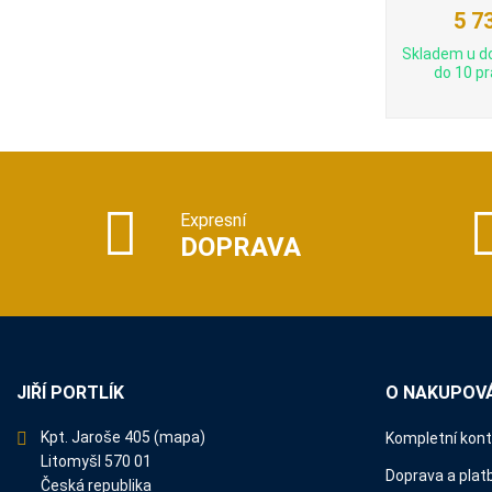
5 7
Skladem u d
do 10 pr
Expresní
DOPRAVA
JIŘÍ PORTLÍK
O NAKUPOVÁ
Kpt. Jaroše 405
(mapa)
Kompletní kon
Litomyšl 570 01
Doprava a plat
Česká republika