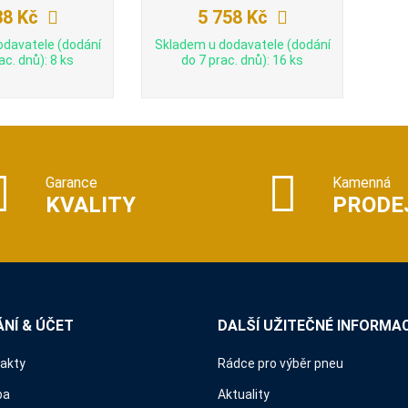
38 Kč
5 758 Kč
odavatele (dodání
Skladem u dodavatele (dodání
ac. dnů): 8 ks
do 7 prac. dnů): 16 ks
Garance
Kamenná
KVALITY
PRODE
NÍ & ÚČET
DALŠÍ UŽITEČNÉ INFORMA
takty
Rádce pro výběr pneu
ba
Aktuality