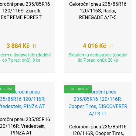
oroční pneu 235/85R16
Celoroční pneu 235/85R16
120/116S, Ziarelli,
120/116S, Radar,
EXTREME FOREST
RENEGADE A/T-5
3 884 Kč
4 016 Kč
adem u dodavatele (dodání
Skladem u dodavatele (dodání
do 7 prac. dnů): 8 ks
do 7 prac. dnů): 20 ks
LOROČNÍ
CELOROČNÍ
oroční pneu 235/85R16
20/116R, Vredestein,
Celoroční pneu 235/85R16
PINZA AT
120/116R, Cooper Tires,