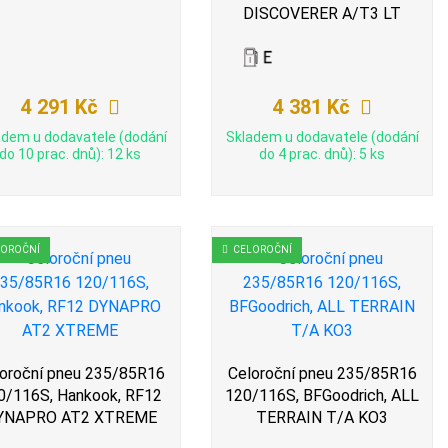
DISCOVERER A/T3 LT
4 291 Kč
4 381 Kč
adem u dodavatele (dodání
Skladem u dodavatele (dodání
do 10 prac. dnů): 12 ks
do 4 prac. dnů): 5 ks
LOROČNÍ
CELOROČNÍ
oroční pneu 235/85R16
Celoroční pneu 235/85R16
0/116S, Hankook, RF12
120/116S, BFGoodrich, ALL
YNAPRO AT2 XTREME
TERRAIN T/A KO3