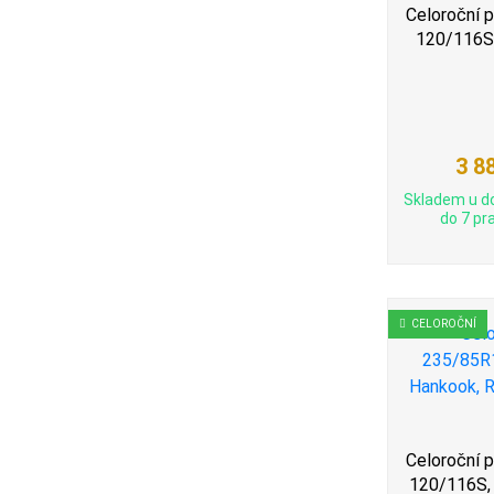
Celoroční 
120/116S, 
3 8
Skladem u d
do 7 pra
CELOROČNÍ
Celoroční 
120/116S,