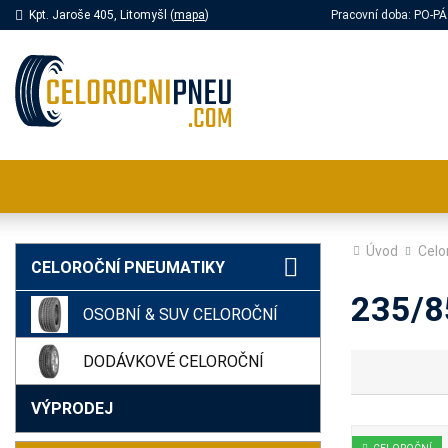
Kpt. Jaroše 405, Litomyšl (
mapa
)
Pracovní doba: PO-
Úvod
Celo
CELOROČNÍ PNEUMATIKY
235/8
OSOBNÍ & SUV CELOROČNÍ
DODÁVKOVÉ CELOROČNÍ
VÝPRODEJ