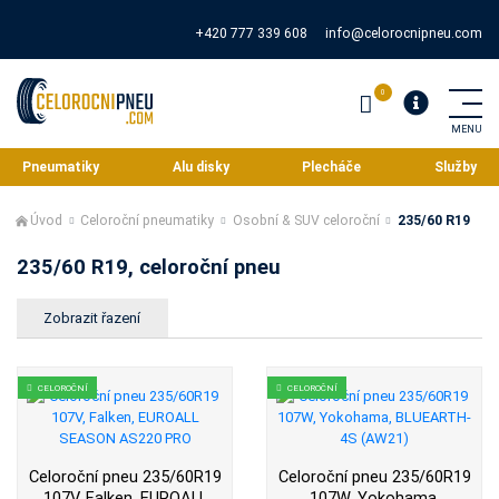
+420 777 339 608
info@celorocnipneu.com
Pneumatiky
Alu disky
Plecháče
Služby
Úvod
Celoroční pneumatiky
Osobní & SUV celoroční
235/60 R19
235/60 R19, celoroční pneu
CELOROČNÍ
CELOROČNÍ
Celoroční pneu 235/60R19
Celoroční pneu 235/60R19
107V, Falken, EUROALL
107W, Yokohama,