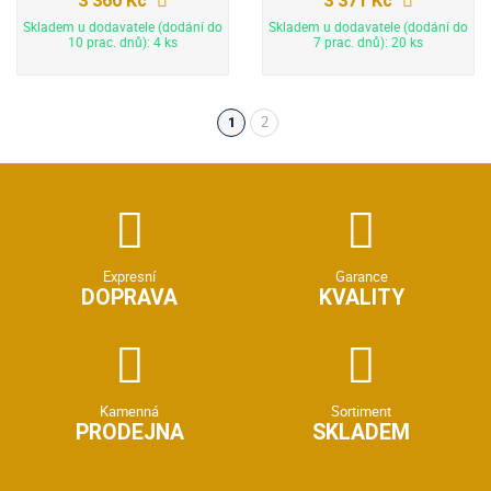
3 360 Kč
3 371 Kč
Skladem u dodavatele (dodání do
Skladem u dodavatele (dodání do
10 prac. dnů): 4 ks
7 prac. dnů): 20 ks
2
1
(aktuální)
Expresní
Garance
DOPRAVA
KVALITY
Kamenná
Sortiment
PRODEJNA
SKLADEM