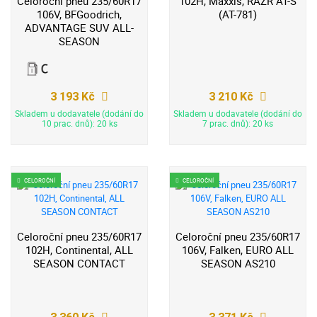
Celoroční pneu 235/60R17
102H, Maxxis, RAZR AT-S
106V, BFGoodrich,
(AT-781)
ADVANTAGE SUV ALL-
SEASON
3 193 Kč
3 210 Kč
Skladem u dodavatele (dodání do
Skladem u dodavatele (dodání do
10 prac. dnů): 20 ks
7 prac. dnů): 20 ks
CELOROČNÍ
CELOROČNÍ
Celoroční pneu 235/60R17
Celoroční pneu 235/60R17
102H, Continental, ALL
106V, Falken, EURO ALL
SEASON CONTACT
SEASON AS210