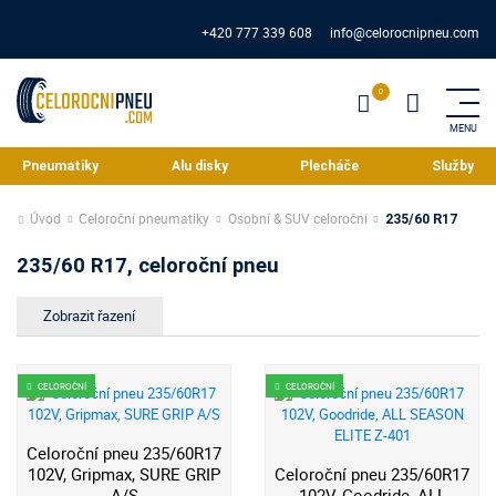
+420 777 339 608
info@celorocnipneu.com
Pneumatiky
Alu disky
Plecháče
Služby
Úvod
Celoroční pneumatiky
Osobní & SUV celoroční
235/60 R17
235/60 R17, celoroční pneu
CELOROČNÍ
CELOROČNÍ
Celoroční pneu 235/60R17
102V, Gripmax, SURE GRIP
Celoroční pneu 235/60R17
A/S
102V, Goodride, ALL