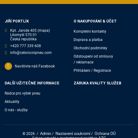
JIŘÍ PORTLÍK
O NAKUPOVÁNÍ & ÚČET
Kpt. Jaroše 405
(mapa)
Kompletní kontakty
Litomyšl 570 01
Česká republika
Doprava a platba
+420 777 339 608
Obchodní podmínky
info@celorocnipneu.com
Odstoupení od smlouvy
/ reklamace
Navštivte náš Facebook
Přihlášení / Registrace
DALŠÍ UŽITEČNÉ INFORMACE
ZÁRUKA KVALITY SLUŽEB
Rádce pro výběr pneu
Aktuality
O nás - služby
Admin
Nastavení soukromí
Ochrana OÚ
© 2026
/
/
/
AZC