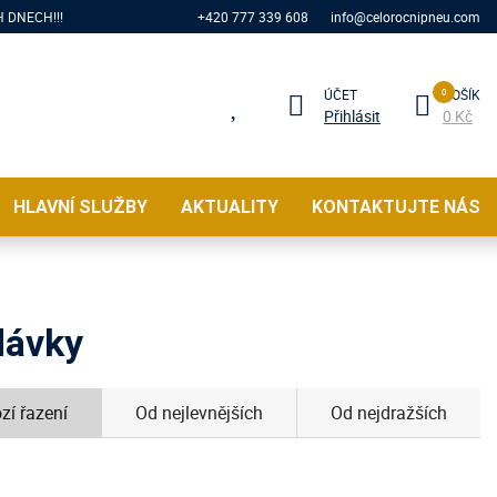
 DNECH!!!
+420 777 339 608
info@celorocnipneu.com
ÚČET
KOŠÍK
Přihlásit
0 Kč
HLAVNÍ SLUŽBY
AKTUALITY
KONTAKTUJTE NÁS
dávky
zí řazení
Od nejlevnějších
Od nejdražších