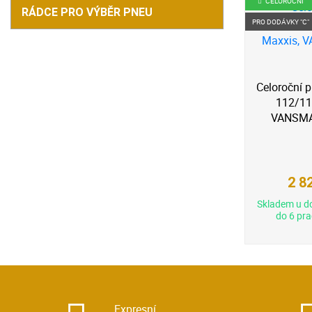
CELOROČNÍ
RÁDCE PRO VÝBĚR PNEU
PRO DODÁVKY "C"
Celoroční 
112/11
VANSMA
2 8
Skladem u d
do 6 pra
Expresní