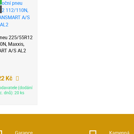
pneu 225/55R12
0N, Maxxis,
RT A/S AL2
22 Kč
odavatele (dodání
c. dnů): 20 ks
Garance
Kamenná