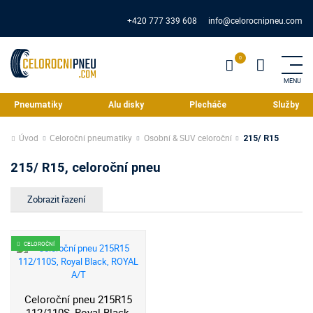
+420 777 339 608
info@celorocnipneu.com
Pneumatiky
Alu disky
Plecháče
Služby
Úvod
Celoroční pneumatiky
Osobní & SUV celoroční
215/ R15
215/ R15, celoroční pneu
CELOROČNÍ
Celoroční pneu 215R15
112/110S, Royal Black,