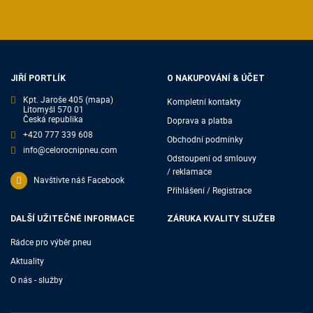
JIŘÍ PORTLÍK
O NAKUPOVÁNÍ & ÚČET
Kpt. Jaroše 405
(mapa)
Kompletní kontakty
Litomyšl 570 01
Česká republika
Doprava a platba
+420 777 339 608
Obchodní podmínky
info@celorocnipneu.com
Odstoupení od smlouvy
/ reklamace
Navštivte náš Facebook
Přihlášení / Registrace
DALŠÍ UŽITEČNÉ INFORMACE
ZÁRUKA KVALITY SLUŽEB
Rádce pro výběr pneu
Aktuality
O nás - služby