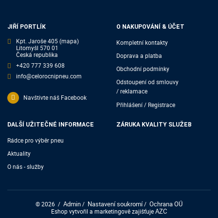
JIŘÍ PORTLÍK
O NAKUPOVÁNÍ & ÚČET
Kpt. Jaroše 405
(mapa)
Kompletní kontakty
Litomyšl 570 01
Česká republika
Doprava a platba
+420 777 339 608
Obchodní podmínky
info@celorocnipneu.com
Odstoupení od smlouvy
/ reklamace
Navštivte náš Facebook
Přihlášení / Registrace
DALŠÍ UŽITEČNÉ INFORMACE
ZÁRUKA KVALITY SLUŽEB
Rádce pro výběr pneu
Aktuality
O nás - služby
Admin
Nastavení soukromí
Ochrana OÚ
© 2026
/
/
/
AZC
Eshop vytvořil a marketingově zajišťuje