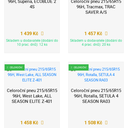
96H, Superia, ECOBLUE 2
Celoroční pneu 215/65R15
4S
96H, Tracmax, TRAC
SAVER A/S
1 439 Kč
1 457 Kč
Skladem u dodavatele (dodání do
Skladem u dodavatele (dodání do
10 prac. dnů): 12 ks
4 prac. dnů): 20 ks
CELOROČNÍ
CELOROČNÍ
Celoroční pneu 215/65R15
Celoroční pneu 215/65R15
96H, West Lake, ALL
96H, Rotalla, SETULA 4
SEASON ELITE Z-401
SEASON RA03
1 458 Kč
1 508 Kč