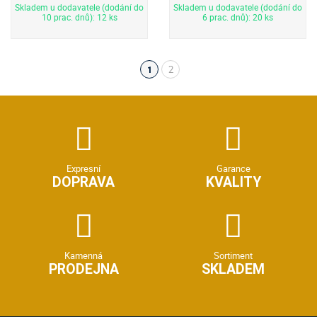
Skladem u dodavatele (dodání do
Skladem u dodavatele (dodání do
10 prac. dnů): 12 ks
6 prac. dnů): 20 ks
2
1
(aktuální)
Expresní
Garance
DOPRAVA
KVALITY
Kamenná
Sortiment
PRODEJNA
SKLADEM