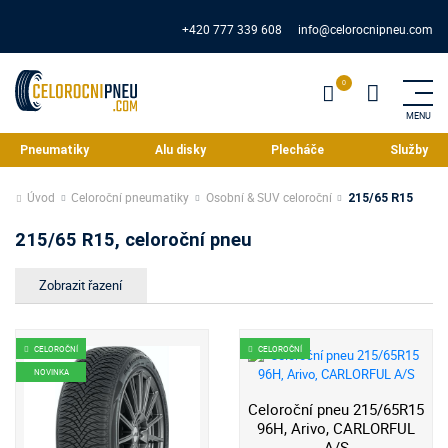
+420 777 339 608
info@celorocnipneu.com
Pneumatiky
Alu disky
Plecháče
Služby
Úvod
Celoroční pneumatiky
Osobní & SUV celoroční
215/65 R15
215/65 R15, celoroční pneu
CELOROČNÍ
CELOROČNÍ
NOVINKA
Celoroční pneu 215/65R15
96H, Arivo, CARLORFUL
A/S