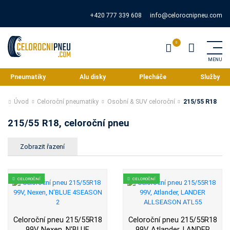
+420 777 339 608
info@celorocnipneu.com
Pneumatiky
Alu disky
Plecháče
Služby
Úvod
Celoroční pneumatiky
Osobní & SUV celoroční
215/55 R18
215/55 R18, celoroční pneu
CELOROČNÍ
CELOROČNÍ
Celoroční pneu 215/55R18
Celoroční pneu 215/55R18
99V, Nexen, N'BLUE
99V, Atlander, LANDER