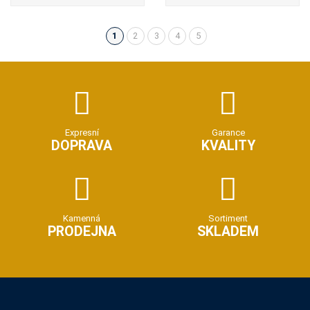
1
2
3
4
5
(aktuální)
Expresní
Garance
DOPRAVA
KVALITY
Kamenná
Sortiment
PRODEJNA
SKLADEM