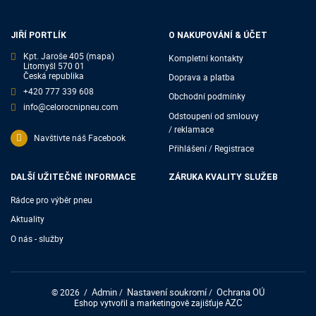
JIŘÍ PORTLÍK
O NAKUPOVÁNÍ & ÚČET
Kpt. Jaroše 405
(mapa)
Kompletní kontakty
Litomyšl 570 01
Česká republika
Doprava a platba
+420 777 339 608
Obchodní podmínky
info@celorocnipneu.com
Odstoupení od smlouvy
/ reklamace
Navštivte náš Facebook
Přihlášení / Registrace
DALŠÍ UŽITEČNÉ INFORMACE
ZÁRUKA KVALITY SLUŽEB
Rádce pro výběr pneu
Aktuality
O nás - služby
Admin
Nastavení soukromí
Ochrana OÚ
© 2026
/
/
/
AZC
Eshop vytvořil a marketingově zajišťuje