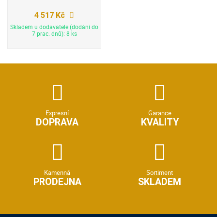
4 517 Kč
Skladem u dodavatele (dodání do
7 prac. dnů): 8 ks
Expresní
Garance
DOPRAVA
KVALITY
Kamenná
Sortiment
PRODEJNA
SKLADEM