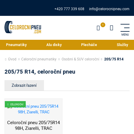
+420 777 339 608
info@celorocnipneu.com
Pneumatiky
Alu disky
Plecháče
Služby
Úvod
Celoroční pneumatiky
Osobní & SUV celoroční
205/75 R14
205/75 R14, celoroční pneu
CELOROČNÍ
Celoroční pneu 205/75R14
98H, Ziarelli, TRAC