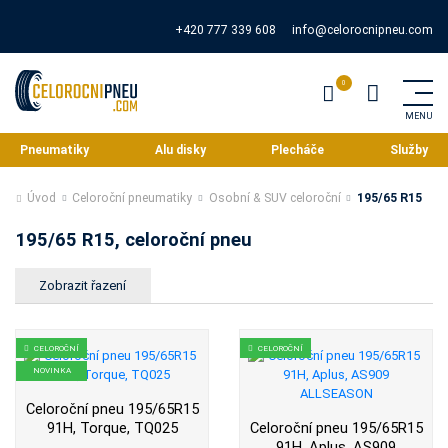
+420 777 339 608
info@celorocnipneu.com
Pneumatiky
Alu disky
Plecháče
Služby
Úvod
Celoroční pneumatiky
Osobní & SUV celoroční
195/65 R15
195/65 R15, celoroční pneu
CELOROČNÍ
CELOROČNÍ
NOVINKA
Celoroční pneu 195/65R15
91H, Torque, TQ025
Celoroční pneu 195/65R15
91H, Aplus, AS909