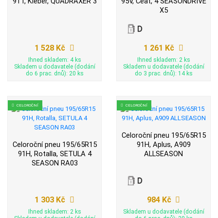
91T, Kleber, QUADRAXER 3
95V, Ceat, 4 SEASONDRIVE
X5
1 528 Kč
1 261 Kč
Ihned skladem: 4 ks
Ihned skladem: 2 ks
Skladem u dodavatele (dodání
Skladem u dodavatele (dodání
do 6 prac. dnů): 20 ks
do 3 prac. dnů): 14 ks
CELOROČNÍ
CELOROČNÍ
Celoroční pneu 195/65R15
Celoroční pneu 195/65R15
91H, Aplus, A909
91H, Rotalla, SETULA 4
ALLSEASON
SEASON RA03
1 303 Kč
984 Kč
Ihned skladem: 2 ks
Skladem u dodavatele (dodání