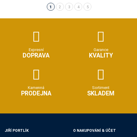
1
2
3
4
5
(aktuální)
Expresní
Garance
DOPRAVA
KVALITY
Kamenná
Sortiment
PRODEJNA
SKLADEM
JIŘÍ PORTLÍK
O NAKUPOVÁNÍ & ÚČET