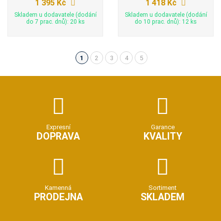
1 395 Kč
1 418 Kč
Skladem u dodavatele (dodání
Skladem u dodavatele (dodání
do 7 prac. dnů): 20 ks
do 10 prac. dnů): 12 ks
1
2
3
4
5
(aktuální)
Expresní
Garance
DOPRAVA
KVALITY
Kamenná
Sortiment
PRODEJNA
SKLADEM