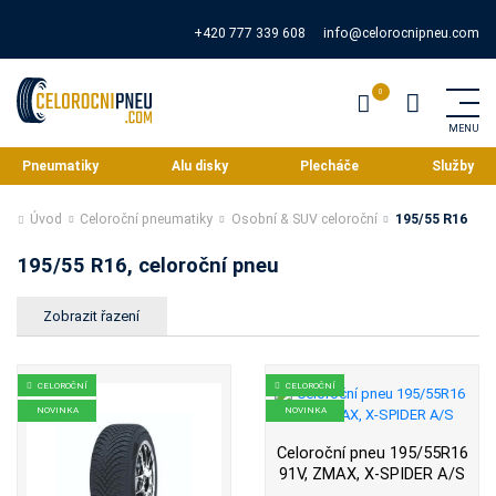
+420 777 339 608
info@celorocnipneu.com
Pneumatiky
Alu disky
Plecháče
Služby
Úvod
Celoroční pneumatiky
Osobní & SUV celoroční
195/55 R16
195/55 R16, celoroční pneu
CELOROČNÍ
CELOROČNÍ
NOVINKA
NOVINKA
Celoroční pneu 195/55R16
91V, ZMAX, X-SPIDER A/S