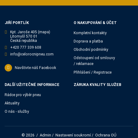
JIŘÍ PORTLÍK
O NAKUPOVÁNÍ & ÚČET
Kpt. Jaroše 405
(mapa)
Kompletní kontakty
Litomyšl 570 01
Česká republika
Doprava a platba
+420 777 339 608
Obchodní podmínky
info@celorocnipneu.com
Odstoupení od smlouvy
/ reklamace
Navštivte náš Facebook
Přihlášení / Registrace
DALŠÍ UŽITEČNÉ INFORMACE
ZÁRUKA KVALITY SLUŽEB
Rádce pro výběr pneu
Aktuality
O nás - služby
Admin
Nastavení soukromí
Ochrana OÚ
© 2026
/
/
/