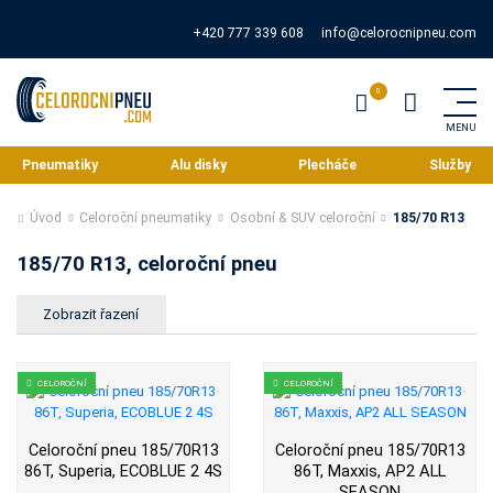
+420 777 339 608
info@celorocnipneu.com
Pneumatiky
Alu disky
Plecháče
Služby
Úvod
Celoroční pneumatiky
Osobní & SUV celoroční
185/70 R13
185/70 R13, celoroční pneu
CELOROČNÍ
CELOROČNÍ
Celoroční pneu 185/70R13
Celoroční pneu 185/70R13
86T, Superia, ECOBLUE 2 4S
86T, Maxxis, AP2 ALL
SEASON