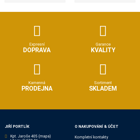
Expresní
Garance
DOPRAVA
KVALITY
Kamenná
Sortiment
PRODEJNA
SKLADEM
JIŘÍ PORTLÍK
O NAKUPOVÁNÍ & ÚČET
Kpt. Jaroše 405
(mapa)
Kompletní kontakty