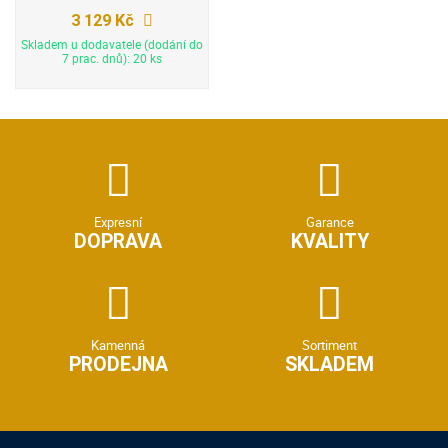
3 129 Kč
Skladem u dodavatele (dodání do
7 prac. dnů): 20 ks
Expresní
Garance
DOPRAVA
KVALITY
Kamenná
Sortiment
PRODEJNA
SKLADEM