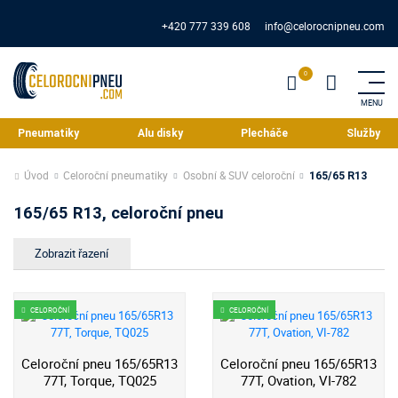
+420 777 339 608
info@celorocnipneu.com
Pneumatiky
Alu disky
Plecháče
Služby
Úvod
Celoroční pneumatiky
Osobní & SUV celoroční
165/65 R13
165/65 R13, celoroční pneu
CELOROČNÍ
CELOROČNÍ
Celoroční pneu 165/65R13
Celoroční pneu 165/65R13
77T, Torque, TQ025
77T, Ovation, VI-782