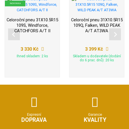
NOVINKA
Celoroční pneu 31X10.5R15
Celoroční pneu 31X10.5R15
109S, Windforce,
109Q, Falken, WILD PEAK
CATCHFORS A/T II
A/T AT3WA
3 330 Kč
3 399 Kč
Ihned skladem: 2 ks
Skladem u dodavatele (dodání
do 6 prac. dnů): 20 ks
Expresní
Garance
DOPRAVA
KVALITY