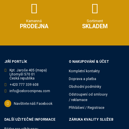
Kamenná
Sortiment
PRODEJNA
SKLADEM
JIŘÍ PORTLÍK
O NAKUPOVÁNÍ & ÚČET
Kpt. Jaroše 405
(mapa)
Kompletní kontakty
Litomyšl 570 01
Česká republika
Doprava a platba
+420 777 339 608
Obchodní podmínky
info@celorocnipneu.com
Odstoupení od smlouvy
/ reklamace
Navštivte náš Facebook
Přihlášení / Registrace
DALŠÍ UŽITEČNÉ INFORMACE
ZÁRUKA KVALITY SLUŽEB
Rádce pro výběr pneu