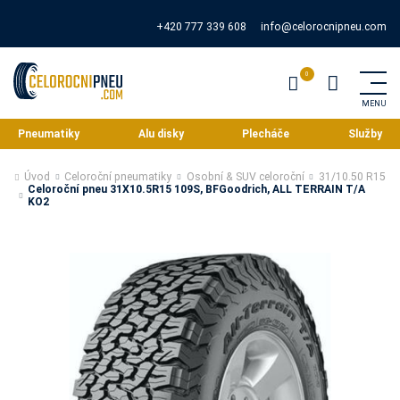
+420 777 339 608
info@celorocnipneu.com
Pneumatiky
Alu disky
Plecháče
Služby
Úvod
Celoroční pneumatiky
Osobní & SUV celoroční
31/10.50 R15
Celoroční pneu 31X10.5R15 109S, BFGoodrich, ALL TERRAIN T/A
KO2