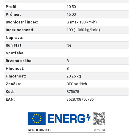
Profil:
10.50
Průměr:
15.00
Rychlostní index:
S (max 180 km/h)
Index nosnosti:
109 (1 060 kg/kolo)
Náprava:
-
Run Flat:
Ne
Spotřeba:
E
Brzdná dráha:
B
Hlučnost:
B
Hmotnost:
20.25 kg
Značka:
BFGoodrich
Kód:
875678
EAN:
3528708756786