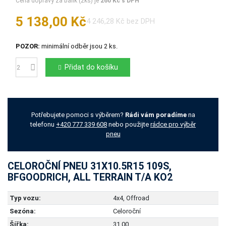
Cena dopravy za balík (2ks) je
260 Kč s DPH
5 138,00 Kč
4 246,28 Kč bez DPH
POZOR:
minimální odběr jsou 2 ks.
Přidat do košíku
Počet
Potřebujete pomoci s výběrem?
Rádi vám poradíme
na
telefonu
+420 777 339 608
nebo použijte
rádce pro výběr
pneu
CELOROČNÍ PNEU 31X10.5R15 109S,
BFGOODRICH, ALL TERRAIN T/A KO2
Typ vozu:
4x4, Offroad
Sezóna:
Celoroční
Šířka:
31.00