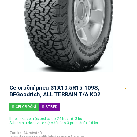
Celoroční pneu 31X10.5R15 109S,
BFGoodrich, ALL TERRAIN T/A KO2
CELOROČNÍ
STŘED
Ihned skladem (expedice do 24 hodin):
2 ks
Skladem u dodavatele (dodání do 3 prac. dnů):
16 ks
Záruka:
24 měsíců