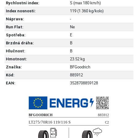
S (max 180 km/h)
Rychlostní index:
119 (1 360 kg/kolo)
Index nosnosti:
-
Náprava:
Ne
Run Flat:
E
Spotřeba:
B
Brzdná dráha:
B
Hlučnost:
23.52 kg
Hmotnost:
BFGoodrich
Značka:
885912
Kód:
3528708859128
EAN: