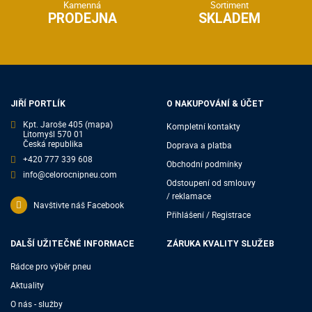
Kamenná
Sortiment
PRODEJNA
SKLADEM
JIŘÍ PORTLÍK
O NAKUPOVÁNÍ & ÚČET
Kpt. Jaroše 405
(mapa)
Kompletní kontakty
Litomyšl 570 01
Česká republika
Doprava a platba
+420 777 339 608
Obchodní podmínky
info@celorocnipneu.com
Odstoupení od smlouvy
/ reklamace
Navštivte náš Facebook
Přihlášení / Registrace
DALŠÍ UŽITEČNÉ INFORMACE
ZÁRUKA KVALITY SLUŽEB
Rádce pro výběr pneu
Aktuality
O nás - služby