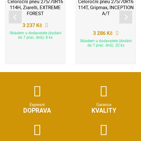
Celoroční pneu 275/70R16
Celoroční pneu 275/70R16
114H, Ziarelli, EXTREME
114T, Gripmax, INCEPTION
FOREST
A/T
3 237 Kč
3 286 Kč
Skladem u dodavatele (dodání
do 7 prac. dnů): 8 ks
Skladem u dodavatele (dodání
do 7 prac. dnů): 20 ks
Expresní
Garance
DOPRAVA
KVALITY