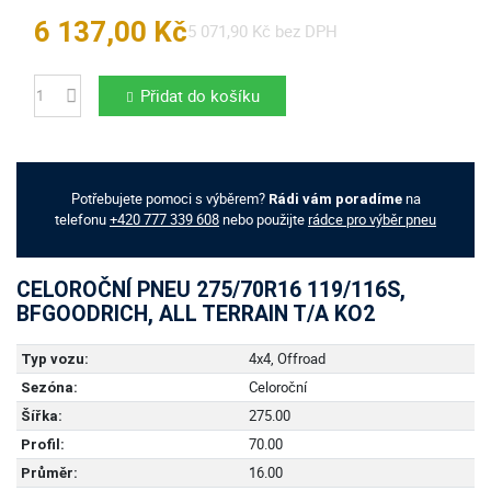
6 137,00 Kč
5 071,90 Kč bez DPH
Přidat do košíku
Počet
Potřebujete pomoci s výběrem?
na
Rádi vám poradíme
telefonu
+420 777 339 608
nebo použijte
rádce pro výběr pneu
CELOROČNÍ PNEU 275/70R16 119/116S,
BFGOODRICH, ALL TERRAIN T/A KO2
4x4, Offroad
Typ vozu:
Celoroční
Sezóna:
275.00
Šířka:
70.00
Profil:
16.00
Průměr: