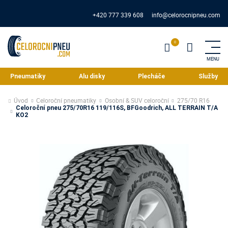
+420 777 339 608
info@celorocnipneu.com
Pneumatiky
Alu disky
Plecháče
Služby
Úvod
Celoroční pneumatiky
Osobní & SUV celoroční
275/70 R16
Celoroční pneu 275/70R16 119/116S, BFGoodrich, ALL TERRAIN T/A
KO2