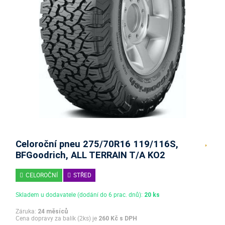
Celoroční pneu 275/70R16 119/116S,
BFGoodrich, ALL TERRAIN T/A KO2
CELOROČNÍ
STŘED
Skladem u dodavatele (dodání do 6 prac. dnů):
20 ks
Záruka:
24 měsíců
Cena dopravy za balík (2ks) je
260 Kč s DPH