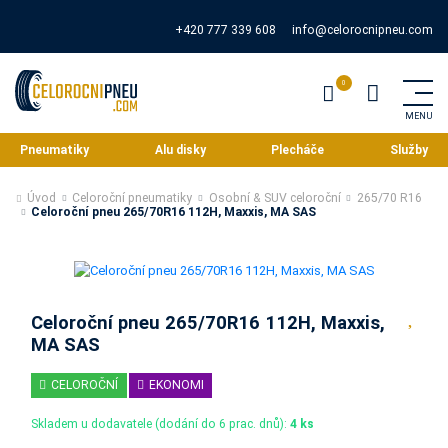
+420 777 339 608
info@celorocnipneu.com
Pneumatiky
Alu disky
Plecháče
Služby
Úvod
Celoroční pneumatiky
Osobní & SUV celoroční
265/70 R16
Celoroční pneu 265/70R16 112H, Maxxis, MA SAS
Celoroční pneu 265/70R16 112H, Maxxis,
MA SAS
CELOROČNÍ
EKONOMI
Skladem u dodavatele (dodání do 6 prac. dnů):
4 ks