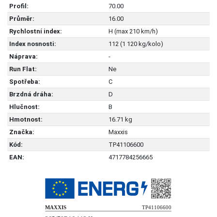
Profil:
70.00
Průměr:
16.00
Rychlostní index:
H (max 210 km/h)
Index nosnosti:
112 (1 120 kg/kolo)
Náprava:
-
Run Flat:
Ne
Spotřeba:
C
Brzdná dráha:
D
Hlučnost:
B
Hmotnost:
16.71 kg
Značka:
Maxxis
Kód:
TP41106600
EAN:
4717784256665