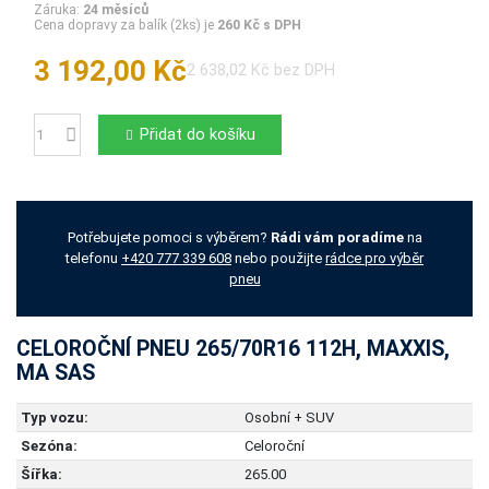
Záruka:
24 měsíců
Cena dopravy za balík (2ks) je
260 Kč s DPH
3 192,00 Kč
2 638,02 Kč bez DPH
Přidat do košíku
Počet
Potřebujete pomoci s výběrem?
Rádi vám poradíme
na
telefonu
+420 777 339 608
nebo použijte
rádce pro výběr
pneu
CELOROČNÍ PNEU 265/70R16 112H, MAXXIS,
MA SAS
Typ vozu:
Osobní + SUV
Sezóna:
Celoroční
Šířka:
265.00