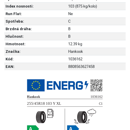
103 (875 kg/kolo)
Index nosnosti:
Ne
Run Flat:
C
Spotřeba:
B
Brzdná dráha:
B
Hlučnost:
12.39 kg
Hmotnost:
Hankook
Značka:
1036162
Kód:
8808563627458
EAN: