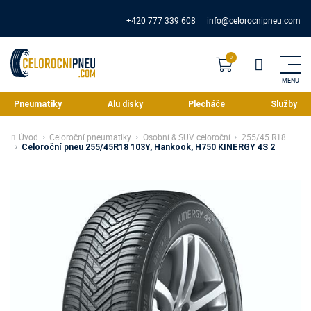
+420 777 339 608
info@celorocnipneu.com
Pneumatiky
Alu disky
Plecháče
Služby
Úvod
Celoroční pneumatiky
Osobní & SUV celoroční
255/45 R18
Celoroční pneu 255/45R18 103Y, Hankook, H750 KINERGY 4S 2