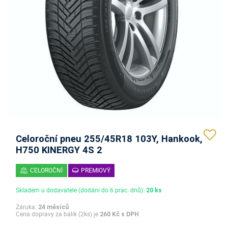
Celoroční pneu 255/45R18 103Y, Hankook,
H750 KINERGY 4S 2
CELOROČNÍ
PREMIOVÝ
Skladem u dodavatele (dodání do 6 prac. dnů):
20 ks
Záruka:
24 měsíců
Cena dopravy za balík (2ks) je
260 Kč s DPH