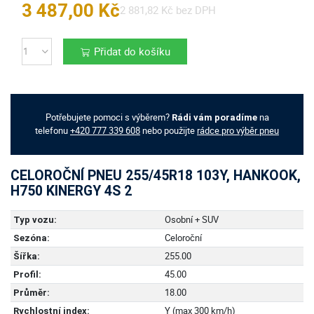
3 487,00 Kč
2 881,82 Kč bez DPH
Přidat do košíku
Počet
Potřebujete pomoci s výběrem?
na
Rádi vám poradíme
telefonu
+420 777 339 608
nebo použijte
rádce pro výběr pneu
CELOROČNÍ PNEU 255/45R18 103Y, HANKOOK,
H750 KINERGY 4S 2
Osobní + SUV
Typ vozu:
Celoroční
Sezóna:
255.00
Šířka:
45.00
Profil:
18.00
Průměr:
Y (max 300 km/h)
Rychlostní index: