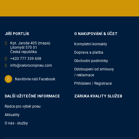
JIŘÍ PORTLÍK
O NAKUPOVÁNÍ & ÚČET
Kpt. Jaroše 405
(mapa)
Kompletní kontakty
Litomyšl 570 01
Česká republika
Doprava a platba
+420 777 339 608
Obchodní podmínky
info@celorocnipneu.com
Odstoupení od smlouvy
/ reklamace
Navštivte náš Facebook
Přihlášení / Registrace
DALŠÍ UŽITEČNÉ INFORMACE
ZÁRUKA KVALITY SLUŽEB
Rádce pro výběr pneu
Aktuality
O nás - služby