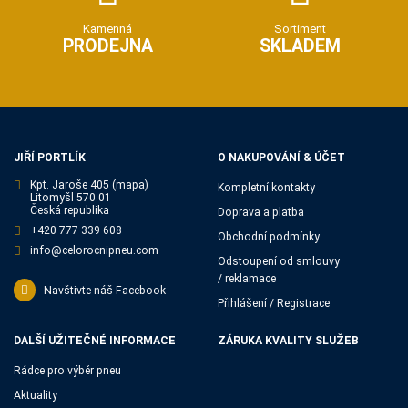
Kamenná
Sortiment
PRODEJNA
SKLADEM
JIŘÍ PORTLÍK
O NAKUPOVÁNÍ & ÚČET
Kpt. Jaroše 405
(mapa)
Kompletní kontakty
Litomyšl 570 01
Česká republika
Doprava a platba
+420 777 339 608
Obchodní podmínky
info@celorocnipneu.com
Odstoupení od smlouvy
/ reklamace
Navštivte náš Facebook
Přihlášení / Registrace
DALŠÍ UŽITEČNÉ INFORMACE
ZÁRUKA KVALITY SLUŽEB
Rádce pro výběr pneu
Aktuality