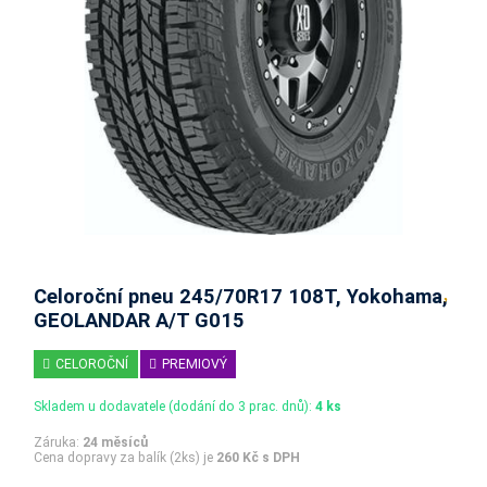
Celoroční pneu 245/70R17 108T, Yokohama,
GEOLANDAR A/T G015
CELOROČNÍ
PREMIOVÝ
Skladem u dodavatele (dodání do 3 prac. dnů):
4 ks
Záruka:
24 měsíců
Cena dopravy za balík (2ks) je
260 Kč s DPH