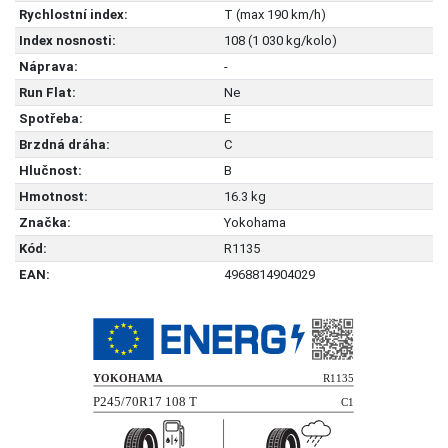
Rychlostní index:
T (max 190 km/h)
Index nosnosti:
108 (1 030 kg/kolo)
Náprava:
-
Run Flat:
Ne
Spotřeba:
E
Brzdná dráha:
C
Hlučnost:
B
Hmotnost:
16.3 kg
Značka:
Yokohama
Kód:
R1135
EAN:
4968814904029