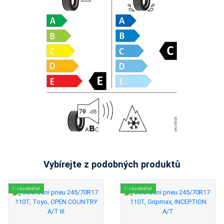
Vybírejte z podobných produktů
CELOROČNÍ
CELOROČNÍ