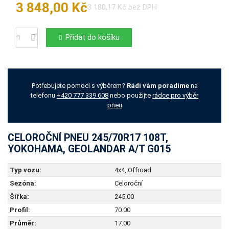
3 848,00 Kč
3 180,17 Kč bez DPH
Přidat do košíku
Počet
Potřebujete pomoci s výběrem?
Rádi vám poradíme
na
telefonu
+420 777 339 608
nebo použijte
rádce pro výběr
pneu
CELOROČNÍ PNEU 245/70R17 108T,
YOKOHAMA, GEOLANDAR A/T G015
Typ vozu:
4x4, Offroad
Sezóna:
Celoroční
Šířka:
245.00
Profil:
70.00
Průměr:
17.00