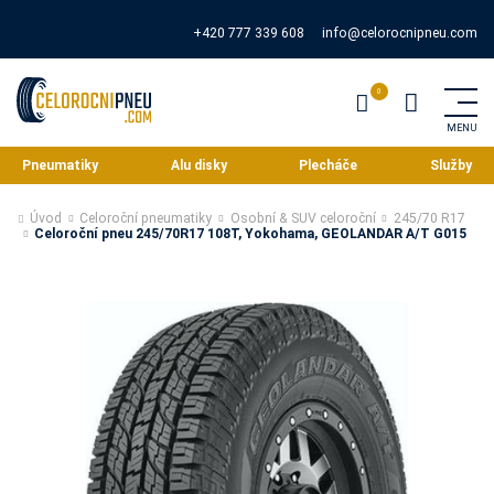
+420 777 339 608
info@celorocnipneu.com
Pneumatiky
Alu disky
Plecháče
Služby
Úvod
Celoroční pneumatiky
Osobní & SUV celoroční
245/70 R17
Celoroční pneu 245/70R17 108T, Yokohama, GEOLANDAR A/T G015