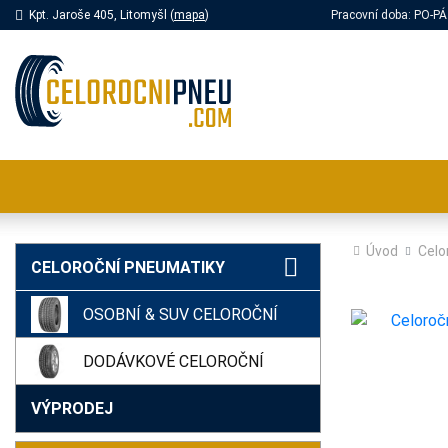
Kpt. Jaroše 405, Litomyšl (
mapa
)
Pracovní doba: PO-
Úvod
Celo
CELOROČNÍ PNEUMATIKY
OSOBNÍ & SUV CELOROČNÍ
DODÁVKOVÉ CELOROČNÍ
VÝPRODEJ