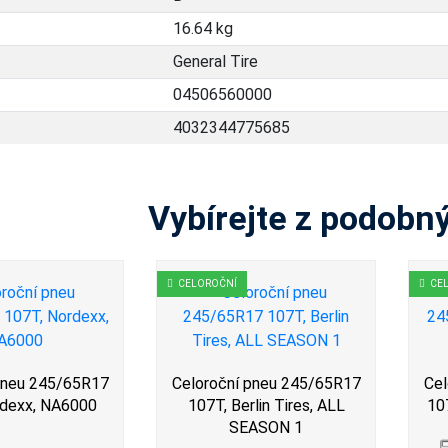
16.64 kg
General Tire
04506560000
4032344775685
Vybírejte z podobn
CELOROČNÍ
CE
pneu 245/65R17
Celoroční pneu 245/65R17
Cel
rdexx, NA6000
107T, Berlin Tires, ALL
10
SEASON 1