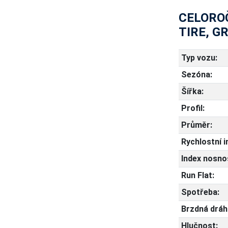
CELOROČ
TIRE, G
Typ vozu:
Sezóna:
Šířka:
Profil:
Průměr:
Rychlostní i
Index nosnos
Run Flat:
Spotřeba:
Brzdná dráh
Hlučnost: