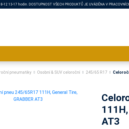
PÁ 8-12 13-17 hodin. DOSTUPNOST VŠECH PRODUKTŮ JE UVÁDĚNA V PRACOVNÍCH
roční pneumatiky
Osobní & SUV celoroční
245/65 R17
Celoroč
Celor
111H,
AT3