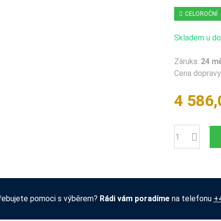
CELOROČNÍ
Skladem u dod
Záruka:
24 m
Cena dopravy 
4 586,
Počet
řebujete pomoci s výběrem?
Rádi vám poradíme
na telefonu
+