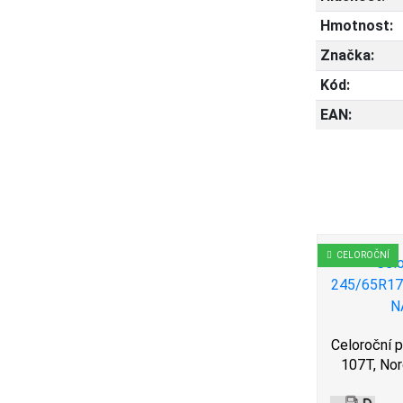
Hmotnost:
Značka:
Kód:
EAN:
CELOROČNÍ
CELOROČNÍ
5/65R17
Celoroční 
ire,
107T, No
Celoroční pneu 245/65R17
3
111/108S, BFGoodrich, ALL