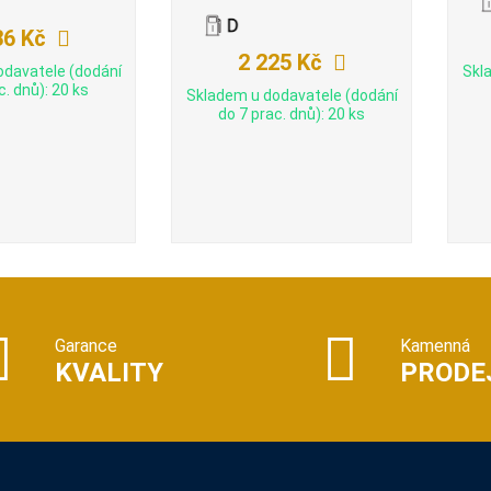
36 Kč
2 225 Kč
odavatele (dodání
Skl
c. dnů): 20 ks
Skladem u dodavatele (dodání
do 7 prac. dnů): 20 ks
Garance
Kamenná
KVALITY
PRODE