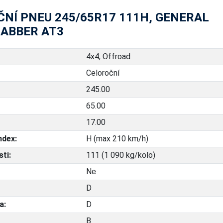
NÍ PNEU 245/65R17 111H, GENERAL
RABBER AT3
4x4, Offroad
Celoroční
245.00
65.00
17.00
ndex:
H (max 210 km/h)
ti:
111 (1 090 kg/kolo)
Ne
D
a:
D
B