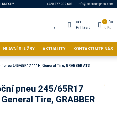
 DNECH!!!
+420 777 339 608
info@celorocnipneu.com
ÚČET
KOŠÍK
Přihlásit
0 Kč
HLAVNÍ SLUŽBY
AKTUALITY
KONTAKTUJTE NÁS
ní pneu 245/65R17 111H, General Tire, GRABBER AT3
oční pneu 245/65R17
 General Tire, GRABBER