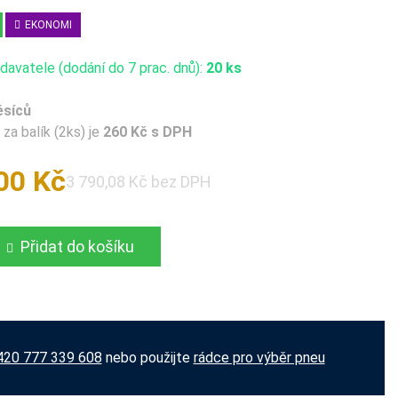
EKONOMI
avatele (dodání do 7 prac. dnů):
20 ks
ěsíců
za balík (2ks) je
260 Kč s DPH
00 Kč
3 790,08 Kč bez DPH
Přidat do košíku
420 777 339 608
nebo použijte
rádce pro výběr pneu