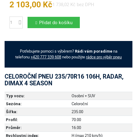
2 103,00 Kč
1 738,02 Kč bez DPH
Přidat do košíku
Počet
Potřebujete pomoci s výběrem?
na
Rádi vám poradíme
telefonu
+420 777 339 608
nebo použijte
rádce pro výběr pneu
CELOROČNÍ PNEU 235/70R16 106H, RADAR,
DIMAX 4 SEASON
Osobní + SUV
Typ vozu:
Celoroční
Sezóna:
235.00
Šířka:
70.00
Profil:
16.00
Průměr:
H (max 210 km/h)
Rychlostní index: