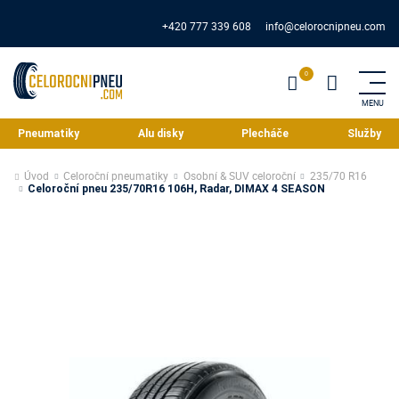
+420 777 339 608
info@celorocnipneu.com
Pneumatiky
Alu disky
Plecháče
Služby
Úvod
Celoroční pneumatiky
Osobní & SUV celoroční
235/70 R16
Celoroční pneu 235/70R16 106H, Radar, DIMAX 4 SEASON