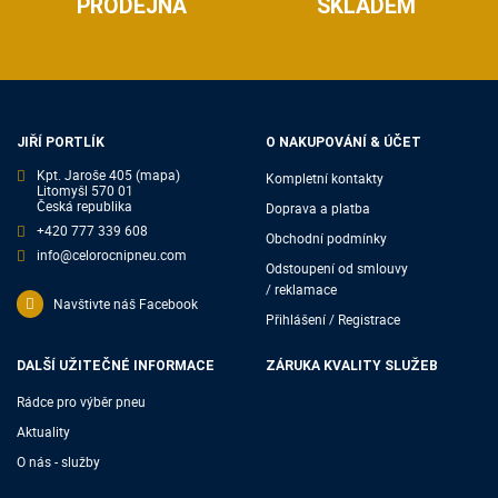
PRODEJNA
SKLADEM
JIŘÍ PORTLÍK
O NAKUPOVÁNÍ & ÚČET
Kpt. Jaroše 405
(mapa)
Kompletní kontakty
Litomyšl 570 01
Česká republika
Doprava a platba
+420 777 339 608
Obchodní podmínky
info@celorocnipneu.com
Odstoupení od smlouvy
/ reklamace
Navštivte náš Facebook
Přihlášení / Registrace
DALŠÍ UŽITEČNÉ INFORMACE
ZÁRUKA KVALITY SLUŽEB
Rádce pro výběr pneu
Aktuality
O nás - služby