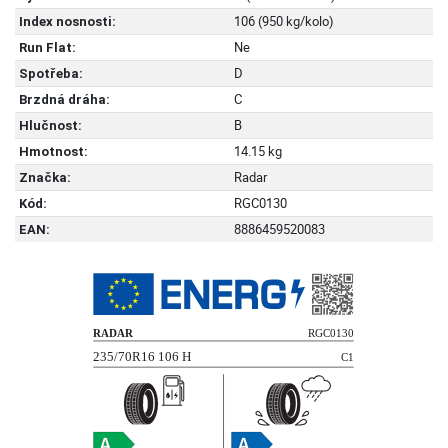
106 (950 kg/kolo)
Index nosnosti:
Ne
Run Flat:
D
Spotřeba:
C
Brzdná dráha:
B
Hlučnost:
14.15 kg
Hmotnost:
Radar
Značka:
RGC0130
Kód:
8886459520083
EAN: