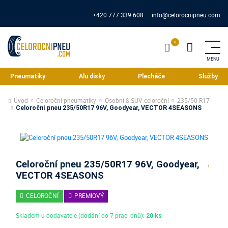
+420 777 339 608
info@celorocnipneu.com
Pneumatiky
Alu disky
Plecháče
Služby
Úvod
Celoroční pneumatiky
Osobní & SUV celoroční
235/50 R17
Celoroční pneu 235/50R17 96V, Goodyear, VECTOR 4SEASONS
Celoroční pneu 235/50R17 96V, Goodyear,
VECTOR 4SEASONS
CELOROČNÍ
PREMIOVÝ
Skladem u dodavatele (dodání do 7 prac. dnů):
20 ks