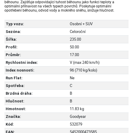
běhounu. Zajišťuje odpovídající tuhost běhounu jako funkci teploty a
optimální přilnavost na všech typech povrchů. Poskytuje optimální
opotřebení běhounu, odvod vody a mokrého sněhu, snižuje hlučnost.
Osobní + SUV
Typ vozu:
Celoroční
Sezóna:
235.00
Šířka:
50.00
Profil:
17.00
Průměr:
V (max 240 km/h)
Rychlostní index:
96 (710 kg/kolo)
Index nosnosti:
Ne
Run Flat:
C
Spotřeba:
B
Brzdná dráha:
B
Hlučnost:
11.83 kg
Hmotnost:
Goodyear
Značka:
532079
Kód:
5452000473585
EAN: