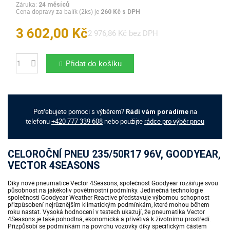
Záruka:
24 měsíců
Cena dopravy za balík (2ks) je
260 Kč s DPH
3 602,00 Kč
2 976,86 Kč bez DPH
Přidat do košíku
Počet
Potřebujete pomoci s výběrem?
na
Rádi vám poradíme
telefonu
+420 777 339 608
nebo použijte
rádce pro výběr pneu
CELOROČNÍ PNEU 235/50R17 96V, GOODYEAR,
VECTOR 4SEASONS
Díky nové pneumatice Vector 4Seasons, společnost Goodyear rozšiřuje svou
působnost na jakékoliv povětrnostní podmínky. Jedinečná technologie
společnosti Goodyear Weather Reactive představuje výbornou schopnost
přizpůsobení nejrůznějším klimatickým podmínkám, které mohou během
roku nastat. Vysoká hodnocení v testech ukazují, že pneumatika Vector
4Seasons je také pohodlná, ekonomická a přívětivá k životnímu prostředí.
Přizpůsobí se podmínkám na povrchu vozovky díky specifickým částem