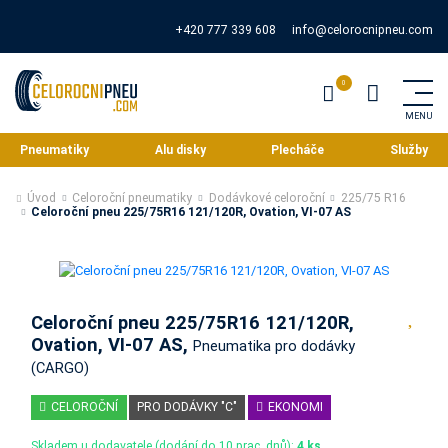
+420 777 339 608
info@celorocnipneu.com
Pneumatiky
Alu disky
Plecháče
Služby
Úvod
Celoroční pneumatiky
Dodávkové celoroční
225/75 R16
Celoroční pneu 225/75R16 121/120R, Ovation, VI-07 AS
Celoroční pneu 225/75R16 121/120R,
Ovation, VI-07 AS,
Pneumatika pro dodávky
(CARGO)
CELOROČNÍ
PRO DODÁVKY "C"
EKONOMI
Skladem u dodavatele (dodání do 10 prac. dnů):
4 ks