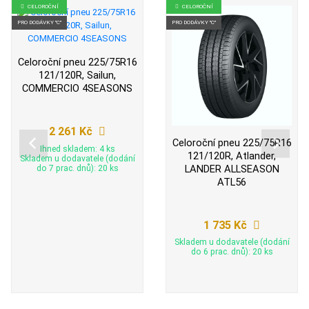
CELOROČNÍ
CELOROČNÍ
PRO DODÁVKY "C"
PRO DODÁVKY "C"
Celoroční pneu 225/75R16
121/120R, Sailun,
COMMERCIO 4SEASONS
2 261 Kč
Celoroční pneu 225/75R16
Ihned skladem: 4 ks
121/120R, Atlander,
Skladem u dodavatele (dodání
LANDER ALLSEASON
do 7 prac. dnů): 20 ks
ATL56
1 735 Kč
Skladem u dodavatele (dodání
do 6 prac. dnů): 20 ks