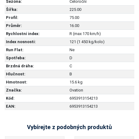
Sezóna:
Celoroční
Šířka:
225.00
Profil:
75.00
Průměr:
16.00
Rychlostní index:
R (max 170 km/h)
Index nosnosti:
121 (1 450 kg/kolo)
Run Flat:
Ne
Spotřeba:
D
Brzdná dráha:
C
Hlučnost:
B
Hmotnost:
15.6 kg
Značka:
Ovation
Kód:
6953913154213
EAN:
6953913154213
Vybírejte z podobných produktů