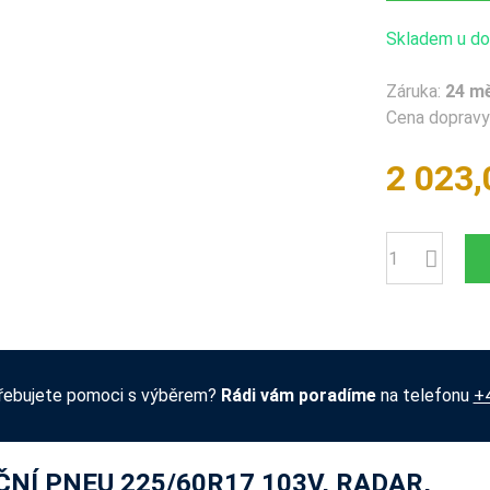
Skladem u dod
Záruka:
24 m
Cena dopravy 
2 023,
Počet
řebujete pomoci s výběrem?
Rádi vám poradíme
na telefonu
+
NÍ PNEU 225/60R17 103V, RADAR,