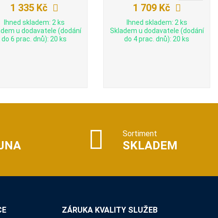
1 335 Kč
1 709 Kč
Ihned skladem: 2 ks
Ihned skladem: 2 ks
adem u dodavatele (dodání
Skladem u dodavatele (dodání
do 6 prac. dnů): 20 ks
do 4 prac. dnů): 20 ks
Sortiment
JNA
SKLADEM
CE
ZÁRUKA KVALITY SLUŽEB