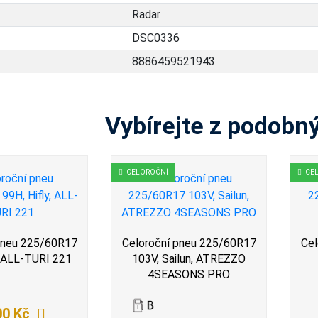
Radar
DSC0336
8886459521943
Vybírejte z podobn
CELOROČNÍ
CE
pneu 225/60R17
Celoroční pneu 225/60R17
Cel
, ALL-TURI 221
103V, Sailun, ATREZZO
4SEASONS PRO
00 Kč