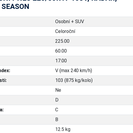
4 SEASON
Osobní + SUV
Celoroční
225.00
60.00
17.00
ndex:
V (max 240 km/h)
ti:
103 (875 kg/kolo)
Ne
D
a:
C
B
12.5 kg