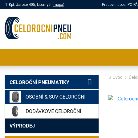
Kpt. Jaroše 405, Litomyšl (
mapa
)
Pracovní doba: PO-
Úvod
Celo
CELOROČNÍ PNEUMATIKY
OSOBNÍ & SUV CELOROČNÍ
DODÁVKOVÉ CELOROČNÍ
VÝPRODEJ