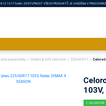
PÁ 8-12 13-17 hodin. DOSTUPNOST VŠECH PRODUKTŮ JE UVÁDĚNA V PRACOVNÍCH
roční pneumatiky
Osobní & SUV celoroční
225/60 R17
Celoroč
Celor
103V,
CELOROČNÍ