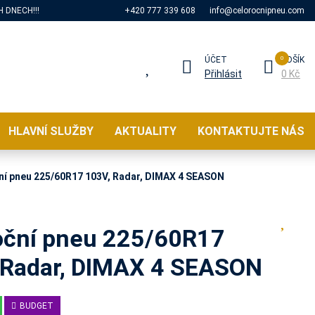
 DNECH!!!
+420 777 339 608
info@celorocnipneu.com
ÚČET
KOŠÍK
Přihlásit
0 Kč
HLAVNÍ SLUŽBY
AKTUALITY
KONTAKTUJTE NÁS
ní pneu 225/60R17 103V, Radar, DIMAX 4 SEASON
oční pneu 225/60R17
 Radar, DIMAX 4 SEASON
BUDGET