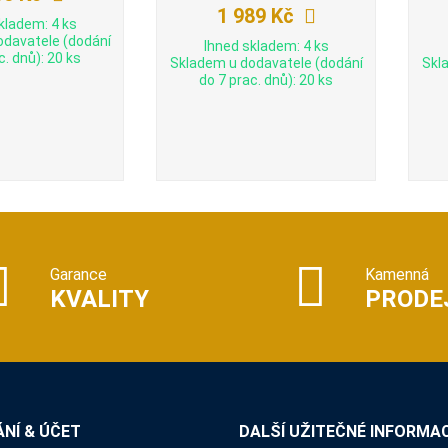
1 989 Kč
kladem: 4 ks
odavatele (dodání
Ihned skladem: 4 ks
c. dnů): 20 ks
Skladem u dodavatele (dodání
Skl
do 7 prac. dnů): 20 ks
Garance
Kamenná
KVALITY
PRODE
NÍ & ÚČET
DALŠÍ UŽITEČNÉ INFORMA