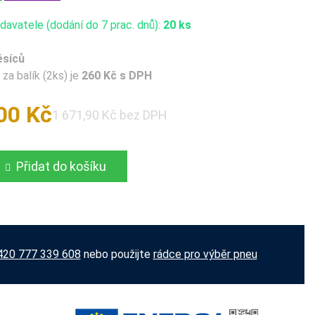
avatele (dodání do 7 prac. dnů):
20 ks
ěsíců
za balík (2ks) je
260 Kč s DPH
00 Kč
1 671,90 Kč bez DPH
Přidat do košíku
420 777 339 608
nebo použijte
rádce pro výběr pneu