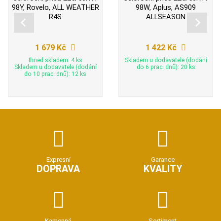
98Y, Rovelo, ALL WEATHER
98W, Aplus, AS909
R4S
ALLSEASON
1 679 Kč
1 422 Kč
Ihned skladem: 4 ks
Skladem u dodavatele (dodání
Skladem u dodavatele (dodání
do 6 prac. dnů): 20 ks
do 10 prac. dnů): 12 ks
Expresní
Garance
DOPRAVA
KVALITY
Kamenná
Sortiment