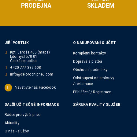
PRODEJNA
SKLADEM
JIŘÍ PORTLÍK
O NAKUPOVÁNÍ & ÚČET
Kpt. Jaroše 405
(mapa)
Kompletní kontakty
Litomyšl 570 01
Česká republika
Doprava a platba
+420 777 339 608
Obchodní podmínky
info@celorocnipneu.com
Odstoupení od smlouvy
/ reklamace
Navštivte náš Facebook
Přihlášení / Registrace
DALŠÍ UŽITEČNÉ INFORMACE
ZÁRUKA KVALITY SLUŽEB
Rádce pro výběr pneu
Aktuality
O nás - služby