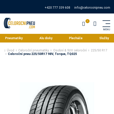
+420 777 339 608
info@celorocnipneu.com
Pneumatiky
Alu disky
Plecháče
Služby
Úvod
Celoroční pneumatiky
Osobní & SUV celoroční
225/50 R17
Celoroční pneu 225/50R17 98V, Torque, TQ025