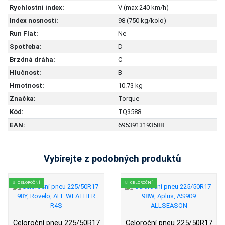
Rychlostní index:
V (max 240 km/h)
Index nosnosti:
98 (750 kg/kolo)
Run Flat:
Ne
Spotřeba:
D
Brzdná dráha:
C
Hlučnost:
B
Hmotnost:
10.73 kg
Značka:
Torque
Kód:
TQ3588
EAN:
6953913193588
Vybírejte z podobných produktů
CELOROČNÍ
CELOROČNÍ
Celoroční pneu 225/50R17
Celoroční pneu 225/50R17