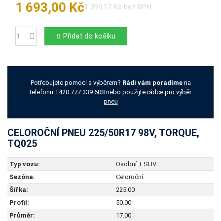
1 693,00 Kč
1 399,17 Kč bez DPH
Přidat do košíku
Počet
Potřebujete pomoci s výběrem?
Rádi vám poradíme
na
telefonu
+420 777 339 608
nebo použijte
rádce pro výběr
pneu
CELOROČNÍ PNEU 225/50R17 98V, TORQUE,
TQ025
Typ vozu:
Osobní + SUV
Sezóna:
Celoroční
Šířka:
225.00
Profil:
50.00
Průměr:
17.00