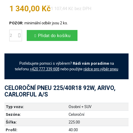
1 340,00 Kč
1 107,44 Kč bez DPH
minimální odběr jsou 2 ks.
POZOR:
Přidat do košíku
Počet
Potřebujete pomoci s výběrem?
na
Rádi vám poradíme
telefonu
+420 777 339 608
nebo použijte
rádce pro výběr pneu
CELOROČNÍ PNEU 225/40R18 92W, ARIVO,
CARLORFUL A/S
Osobní + SUV
Typ vozu:
Celoroční
Sezóna:
225.00
Šířka:
40.00
Profil: