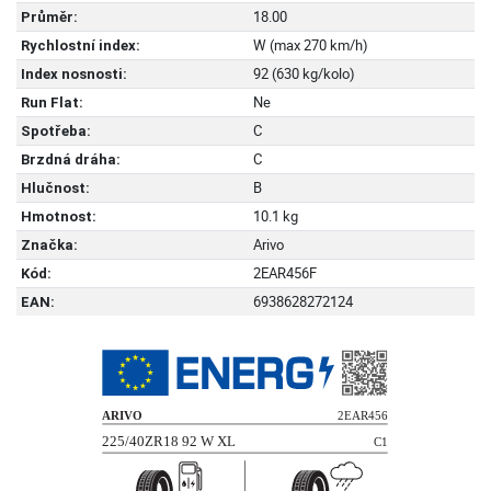
18.00
Průměr:
W (max 270 km/h)
Rychlostní index:
92 (630 kg/kolo)
Index nosnosti:
Ne
Run Flat:
C
Spotřeba:
C
Brzdná dráha:
B
Hlučnost:
10.1 kg
Hmotnost:
Arivo
Značka:
2EAR456F
Kód:
6938628272124
EAN: