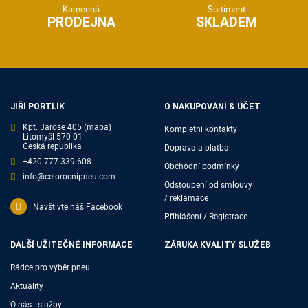
Kamenná
Sortiment
PRODEJNA
SKLADEM
JIŘÍ PORTLÍK
O NAKUPOVÁNÍ & ÚČET
Kpt. Jaroše 405
(mapa)
Kompletní kontakty
Litomyšl 570 01
Česká republika
Doprava a platba
+420 777 339 608
Obchodní podmínky
info@celorocnipneu.com
Odstoupení od smlouvy
/ reklamace
Navštivte náš Facebook
Přihlášení / Registrace
DALŠÍ UŽITEČNÉ INFORMACE
ZÁRUKA KVALITY SLUŽEB
Rádce pro výběr pneu
Aktuality
O nás - služby