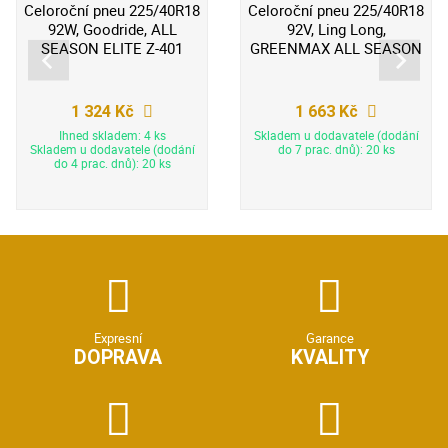
Celoroční pneu 225/40R18
Celoroční pneu 225/40R18
92W, Goodride, ALL
92V, Ling Long,
SEASON ELITE Z-401
GREENMAX ALL SEASON
1 324 Kč
1 663 Kč
Ihned skladem: 4 ks
Skladem u dodavatele (dodání
Skladem u dodavatele (dodání
do 7 prac. dnů): 20 ks
do 4 prac. dnů): 20 ks
Expresní
Garance
DOPRAVA
KVALITY