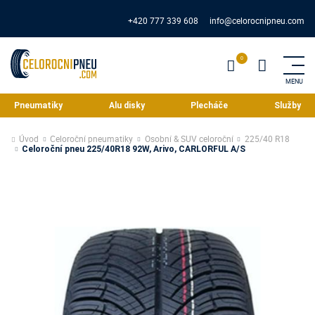
+420 777 339 608
info@celorocnipneu.com
Pneumatiky
Alu disky
Plecháče
Služby
Úvod
Celoroční pneumatiky
Osobní & SUV celoroční
225/40 R18
Celoroční pneu 225/40R18 92W, Arivo, CARLORFUL A/S