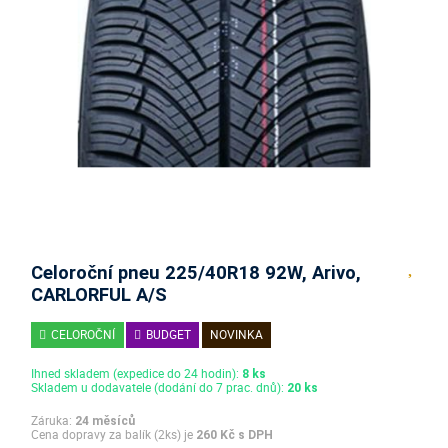
Celoroční pneu 225/40R18 92W, Arivo,
CARLORFUL A/S
CELOROČNÍ
BUDGET
NOVINKA
Ihned skladem (expedice do 24 hodin):
8 ks
Skladem u dodavatele (dodání do 7 prac. dnů):
20 ks
Záruka:
24 měsíců
Cena dopravy za balík (2ks) je
260 Kč s DPH