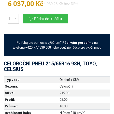
6 037,00 Kč
4 989,26 Kč bez DPH
Přidat do košíku
Počet
Potřebujete pomoci s výběrem?
na
Rádi vám poradíme
telefonu
+420 777 339 608
nebo použijte
rádce pro výběr pneu
CELOROČNÍ PNEU 215/65R16 98H, TOYO,
CELSIUS
Osobní + SUV
Typ vozu:
Celoroční
Sezóna:
215.00
Šířka:
65.00
Profil:
16.00
Průměr:
H (max 210 km/h)
Rychlostní index: