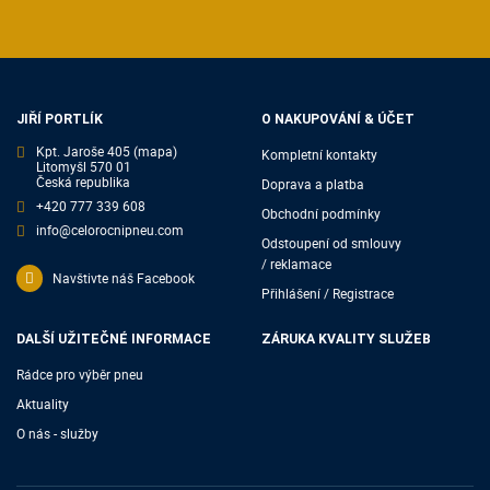
JIŘÍ PORTLÍK
O NAKUPOVÁNÍ & ÚČET
Kpt. Jaroše 405
(mapa)
Kompletní kontakty
Litomyšl 570 01
Česká republika
Doprava a platba
+420 777 339 608
Obchodní podmínky
info@celorocnipneu.com
Odstoupení od smlouvy
/ reklamace
Navštivte náš Facebook
Přihlášení / Registrace
DALŠÍ UŽITEČNÉ INFORMACE
ZÁRUKA KVALITY SLUŽEB
Rádce pro výběr pneu
Aktuality
O nás - služby