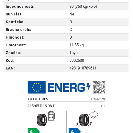
98 (750 kg/kolo)
Index nosnosti:
Ne
Run Flat:
D
Spotřeba:
C
Brzdná dráha:
B
Hlučnost:
11.85 kg
Hmotnost:
Toyo
Značka:
3802500
Kód:
4981910789611
EAN: