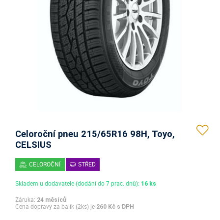
Celoroční pneu 215/65R16 98H, Toyo,
CELSIUS
CELOROČNÍ
STŘED
Skladem u dodavatele (dodání do 7 prac. dnů):
16 ks
Záruka:
24 měsíců
Cena dopravy za balík (2ks) je
260 Kč s DPH