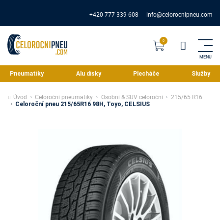
+420 777 339 608
info@celorocnipneu.com
Pneumatiky
Alu disky
Plecháče
Služby
Úvod
Celoroční pneumatiky
Osobní & SUV celoroční
215/65 R16
Celoroční pneu 215/65R16 98H, Toyo, CELSIUS