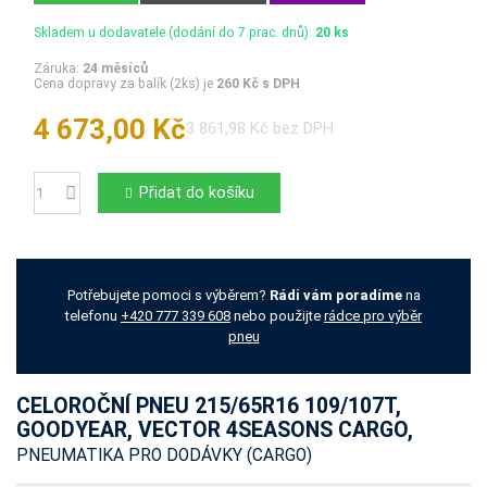
Skladem u dodavatele (dodání do 7 prac. dnů):
20 ks
Záruka:
24 měsíců
Cena dopravy za balík (2ks) je
260 Kč s DPH
4 673,00 Kč
3 861,98 Kč bez DPH
Přidat do košíku
Počet
Potřebujete pomoci s výběrem?
Rádi vám poradíme
na
telefonu
+420 777 339 608
nebo použijte
rádce pro výběr
pneu
CELOROČNÍ PNEU 215/65R16 109/107T,
GOODYEAR, VECTOR 4SEASONS CARGO,
PNEUMATIKA PRO DODÁVKY (CARGO)