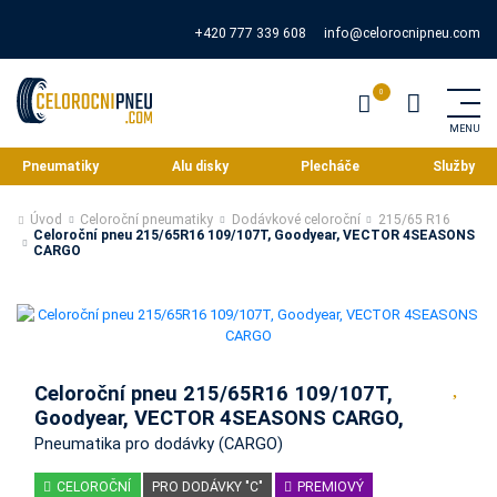
+420 777 339 608
info@celorocnipneu.com
Pneumatiky
Alu disky
Plecháče
Služby
Úvod
Celoroční pneumatiky
Dodávkové celoroční
215/65 R16
Celoroční pneu 215/65R16 109/107T, Goodyear, VECTOR 4SEASONS
CARGO
Celoroční pneu 215/65R16 109/107T,
Goodyear, VECTOR 4SEASONS CARGO,
Pneumatika pro dodávky (CARGO)
CELOROČNÍ
PRO DODÁVKY "C"
PREMIOVÝ