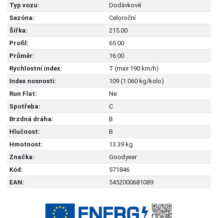
Typ vozu:
Dodávkové
Sezóna:
Celoroční
Šířka:
215.00
Profil:
65.00
Průměr:
16.00
Rychlostní index:
T (max 190 km/h)
Index nosnosti:
109 (1 060 kg/kolo)
Run Flat:
Ne
Spotřeba:
C
Brzdná dráha:
B
Hlučnost:
B
Hmotnost:
13.39 kg
Značka:
Goodyear
Kód:
571846
EAN:
5452000681089