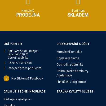
Kamenná
Sortiment
PRODEJNA
SKLADEM
JIŘÍ PORTLÍK
O NAKUPOVÁNÍ & ÚČET
Kpt. Jaroše 405
(mapa)
Kompletní kontakty
Litomyšl 570 01
Česká republika
Doprava a platba
+420 777 339 608
Obchodní podmínky
info@celorocnipneu.com
Odstoupení od smlouvy
/ reklamace
Navštivte náš Facebook
Přihlášení / Registrace
DALŠÍ UŽITEČNÉ INFORMACE
ZÁRUKA KVALITY SLUŽEB
Rádce pro výběr pneu
Aktuality