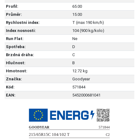
Profil:
65.00
Průměr:
15.00
Rychlostní index:
T (max 190 km/h)
Index nosnosti:
104 (900 kg/kolo)
Run Flat:
Ne
Spotřeba:
D
Brzdná dráha:
C
Hlučnost:
B
Hmotnost:
12.72 kg
Značka:
Goodyear
Kód:
571844
EAN:
5452000681041