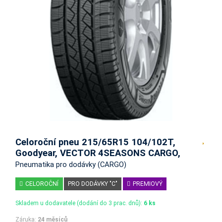
Celoroční pneu 215/65R15 104/102T,
Goodyear, VECTOR 4SEASONS CARGO,
Pneumatika pro dodávky (CARGO)
CELOROČNÍ
PRO DODÁVKY "C"
PREMIOVÝ
Skladem u dodavatele (dodání do 3 prac. dnů):
6 ks
Záruka:
24 měsíců