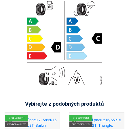
Vybírejte z podobných produktů
CELOROČNÍ
CELOROČNÍ
PRO DODÁVKY "C"
PRO DODÁVKY "C"