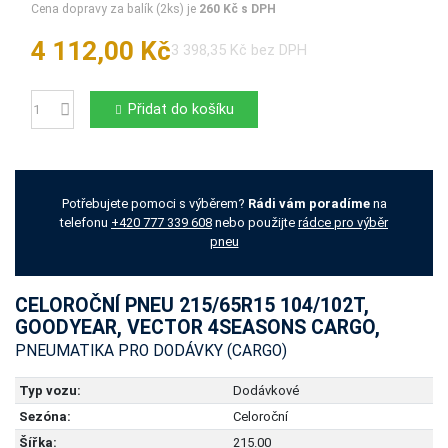
Cena dopravy za balík (2ks) je
260 Kč s DPH
4 112,00 Kč
3 398,35 Kč bez DPH
Přidat do košíku
Počet
Potřebujete pomoci s výběrem?
Rádi vám poradíme
na
telefonu
+420 777 339 608
nebo použijte
rádce pro výběr
pneu
CELOROČNÍ PNEU 215/65R15 104/102T,
GOODYEAR, VECTOR 4SEASONS CARGO,
PNEUMATIKA PRO DODÁVKY (CARGO)
Typ vozu:
Dodávkové
Sezóna:
Celoroční
Šířka:
215.00