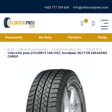
+420 777 339 608
info@celorocnipneu.com
Pneumatiky
Alu disky
Plecháče
Služby
Úvod
Celoroční pneumatiky
Dodávkové celoroční
215/65 R15
Celoroční pneu 215/65R15 104/102T, Goodyear, VECTOR 4SEASONS
CARGO