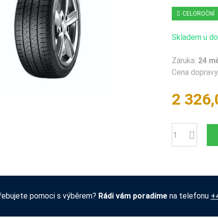
CELOROČNÍ
Skladem u dod
Záruka:
24 m
Cena dopravy 
2 326,
Počet
řebujete pomoci s výběrem?
Rádi vám poradíme
na telefonu
+