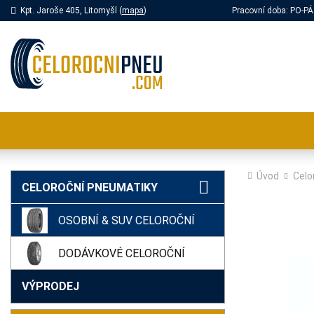
Kpt. Jaroše 405, Litomyšl (
mapa
)
Pracovní doba: PO-
Úvod
Celo
CELOROČNÍ PNEUMATIKY
OSOBNÍ & SUV CELOROČNÍ
DODÁVKOVÉ CELOROČNÍ
VÝPRODEJ