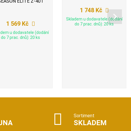
SEASON ELITE Z-401
1 748 Kč
Skladem u dodavatele (dodání
1 569 Kč
do 7 prac. dnů): 20 ks
adem u dodavatele (dodání
do 7 prac. dnů): 20 ks
Sortiment
JNA
SKLADEM