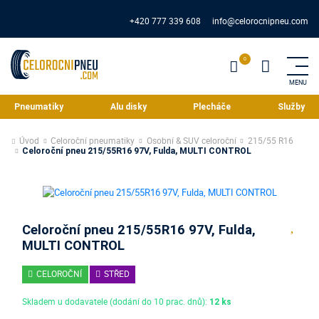
+420 777 339 608
info@celorocnipneu.com
Pneumatiky
Alu disky
Plecháče
Služby
Úvod
Celoroční pneumatiky
Osobní & SUV celoroční
215/55 R16
Celoroční pneu 215/55R16 97V, Fulda, MULTI CONTROL
Celoroční pneu 215/55R16 97V, Fulda,
MULTI CONTROL
CELOROČNÍ
STŘED
Skladem u dodavatele (dodání do 10 prac. dnů):
12 ks