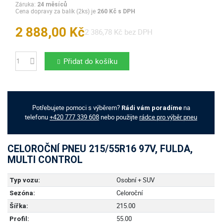
Záruka:
24 měsíců
Cena dopravy za balík (2ks) je
260 Kč s DPH
2 888,00 Kč
2 386,78 Kč bez DPH
Přidat do košíku
Počet
Potřebujete pomoci s výběrem?
na
Rádi vám poradíme
telefonu
+420 777 339 608
nebo použijte
rádce pro výběr pneu
CELOROČNÍ PNEU 215/55R16 97V, FULDA,
MULTI CONTROL
Osobní + SUV
Typ vozu:
Celoroční
Sezóna:
215.00
Šířka:
55.00
Profil: