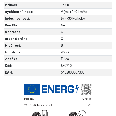
16.00
Průměr:
V (max 240 km/h)
Rychlostní index:
97 (730 kg/kolo)
Index nosnosti:
Ne
Run Flat:
C
Spotřeba:
C
Brzdná dráha:
B
Hlučnost:
9.92 kg
Hmotnost:
Fulda
Značka:
539210
Kód:
5452000587008
EAN: