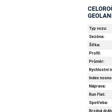
CELOROČ
GEOLAN
Typ vozu:
Sezóna:
Šířka:
Profil:
Průměr:
Rychlostní i
Index nosnos
Náprava:
Run Flat:
Spotřeba:
Brzdná dráh