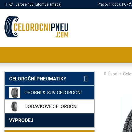
Kpt. Jaroše 405, Litomyšl (
mapa
)
Pracovní doba: PO-
Úvod
Celo
CELOROČNÍ PNEUMATIKY
OSOBNÍ & SUV CELOROČNÍ
DODÁVKOVÉ CELOROČNÍ
VÝPRODEJ