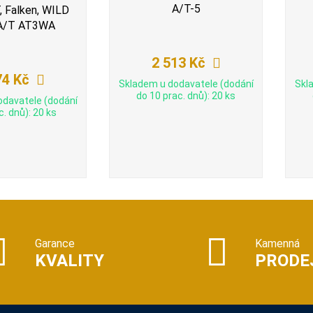
A/T-5
 Falken, WILD
A/T AT3WA
2 513 Kč
74 Kč
Skladem u dodavatele (dodání
Skl
do 10 prac. dnů): 20 ks
odavatele (dodání
c. dnů): 20 ks
Garance
Kamenná
KVALITY
PRODE