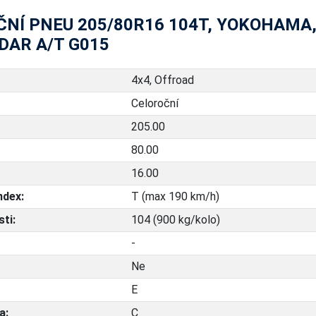
NÍ PNEU 205/80R16 104T, YOKOHAMA
DAR A/T G015
4x4, Offroad
Celoroční
205.00
80.00
16.00
ndex:
T (max 190 km/h)
ti:
104 (900 kg/kolo)
-
Ne
E
a:
C