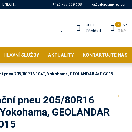
 DNECH!!!
+420 777 339 608
info@celorocnipneu.com
ÚČET
KOŠÍK
Přihlásit
0 Kč
HLAVNÍ SLUŽBY
AKTUALITY
KONTAKTUJTE NÁS
ní pneu 205/80R16 104T, Yokohama, GEOLANDAR A/T G015
oční pneu 205/80R16
 Yokohama, GEOLANDAR
015