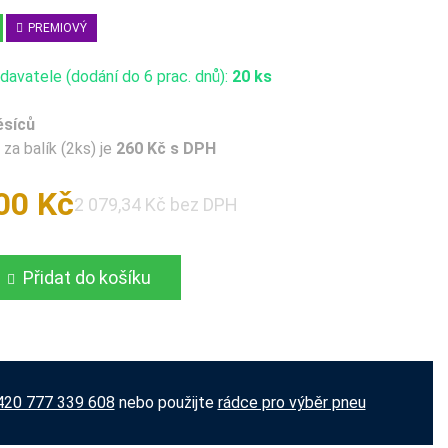
PREMIOVÝ
avatele (dodání do 6 prac. dnů):
20 ks
ěsíců
za balík (2ks) je
260 Kč s DPH
00 Kč
2 079,34 Kč bez DPH
Přidat do košíku
420 777 339 608
nebo použijte
rádce pro výběr pneu