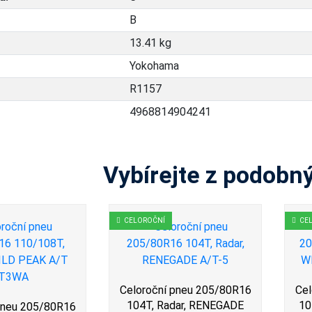
B
13.41 kg
Yokohama
R1157
4968814904241
Vybírejte z podobn
CELOROČNÍ
CE
Celoroční pneu 205/80R16
Cel
104T, Radar, RENEGADE
10
pneu 205/80R16