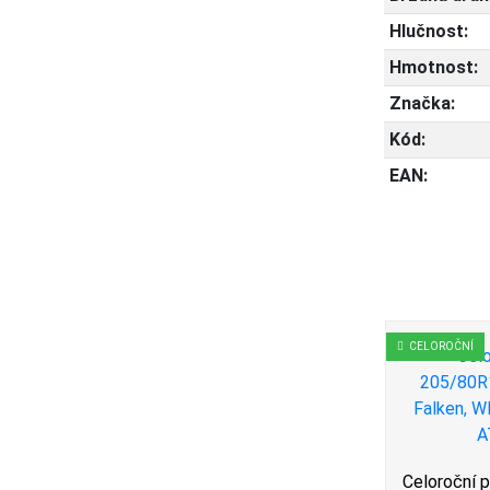
Hlučnost:
Hmotnost:
Značka:
Kód:
EAN:
CELOROČNÍ
CELOROČNÍ
5/80R16
 Tire,
Celoroční pneu 205/80R16
Celoroční 