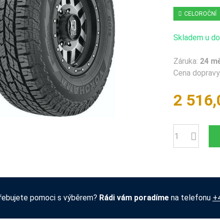
CELOROČNÍ
Skladem u dod
Záruka:
24 m
Cena dopravy 
2 516,
Počet
řebujete pomoci s výběrem?
Rádi vám poradíme
na telefonu
+