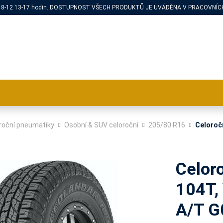
PÁ 8-12 13-17 hodin. DOSTUPNOST VŠECH PRODUKTŮ JE UVÁDĚNA V PRACOVNÍCH
roční pneumatiky
Osobní & SUV celoroční
205/80 R16
Celoroč
Celor
104T,
A/T G