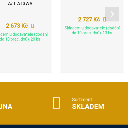
A/T AT3WA
2 727 Kč
2 673 Kč
Skladem u dodavatele (dodání
do 10 prac. dnů): 13 ks
adem u dodavatele (dodání
do 10 prac. dnů): 20 ks
Sortiment
JNA
SKLADEM