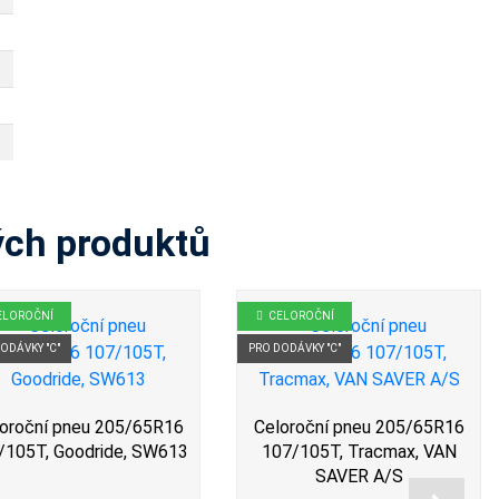
ých produktů
ELOROČNÍ
CELOROČNÍ
ODÁVKY "C"
PRO DODÁVKY "C"
oroční pneu 205/65R16
Celoroční pneu 205/65R16
/105T, Goodride, SW613
107/105T, Tracmax, VAN
SAVER A/S