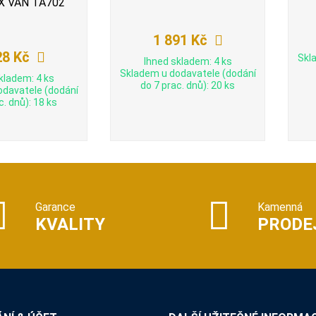
X VAN TA702
1 891 Kč
28 Kč
Skl
Ihned skladem: 4 ks
Skladem u dodavatele (dodání
kladem: 4 ks
do 7 prac. dnů): 20 ks
odavatele (dodání
c. dnů): 18 ks
Garance
Kamenná
KVALITY
PRODE