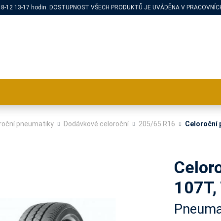
PÁ 8-12 13-17 hodin. DOSTUPNOST VŠECH PRODUKTŮ JE UVÁDĚNA V PRACOVNÍCH
roční pneumatiky
Dodávkové celoroční
205/65 R16
Celoroční 
Celor
107T,
Pneuma