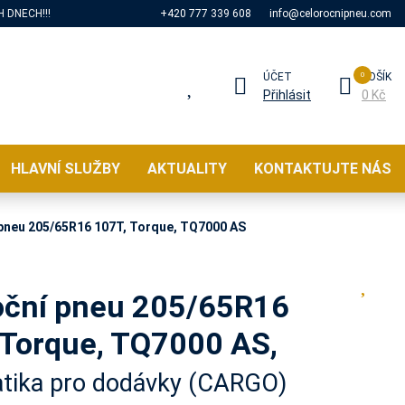
 DNECH!!!
+420 777 339 608
info@celorocnipneu.com
ÚČET
KOŠÍK
Přihlásit
0 Kč
HLAVNÍ SLUŽBY
AKTUALITY
KONTAKTUJTE NÁS
pneu 205/65R16 107T, Torque, TQ7000 AS
oční pneu 205/65R16
 Torque, TQ7000 AS,
tika pro dodávky (CARGO)