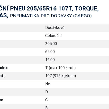
NÍ PNEU 205/65R16 107T, TORQUE,
AS,
PNEUMATIKA PRO DODÁVKY (CARGO)
Dodávkové
Celoroční
205.00
65.00
16.00
ndex:
T (max 190 km/h)
ti:
107 (975 kg/kolo)
Ne
D
a:
C
B