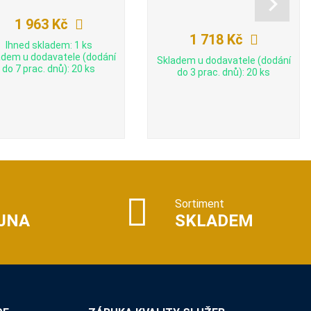
1 963 Kč
1 718 Kč
Ihned skladem: 1 ks
adem u dodavatele (dodání
Skladem u dodavatele (dodání
do 7 prac. dnů): 20 ks
do 3 prac. dnů): 20 ks
Sortiment
JNA
SKLADEM