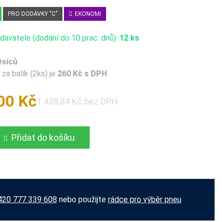
PRO DODÁVKY "C"
EKONOMI
avatele (dodání do 10 prac. dnů):
12 ks
ěsíců
za balík (2ks) je
260 Kč s DPH
00 Kč
1 438,84 Kč bez DPH
Přidat do košíku
420 777 339 608
nebo použijte
rádce pro výběr pneu