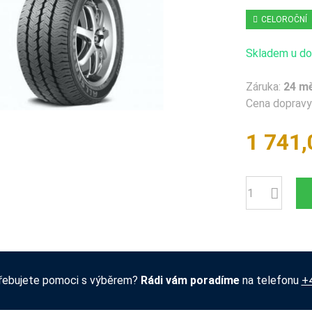
CELOROČNÍ
Skladem u dod
Záruka:
24 m
Cena dopravy 
1 741,
Počet
řebujete pomoci s výběrem?
Rádi vám poradíme
na telefonu
+