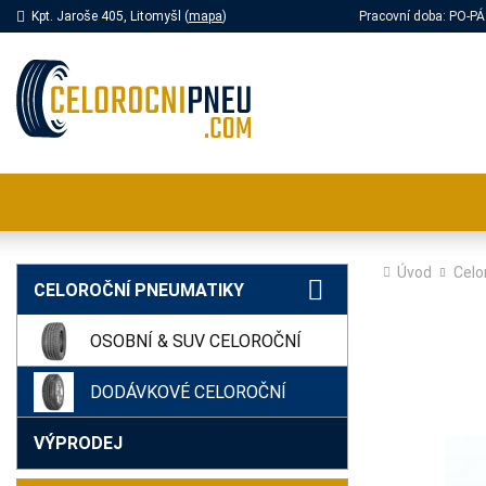
Kpt. Jaroše 405, Litomyšl (
mapa
)
Pracovní doba: PO-
Úvod
Celo
CELOROČNÍ PNEUMATIKY
OSOBNÍ & SUV CELOROČNÍ
DODÁVKOVÉ CELOROČNÍ
VÝPRODEJ