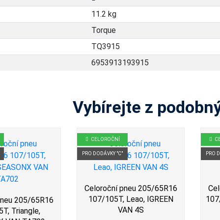
11.2 kg
Torque
TQ3915
6953913193915
Vybírejte z podobn
CELOROČNÍ
C
PRO DODÁVKY "C"
PRO D
Celoroční pneu 205/65R16
Cel
107/105T, Leao, IGREEN
107
pneu 205/65R16
VAN 4S
T, Triangle,