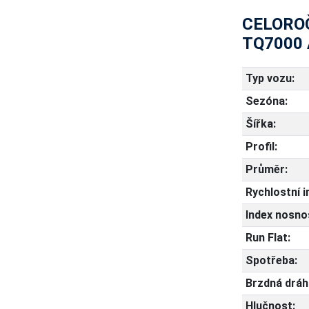
CELOROČ
TQ7000 
Typ vozu:
Sezóna:
Šířka:
Profil:
Průměr:
Rychlostní i
Index nosnos
Run Flat:
Spotřeba:
Brzdná dráh
Hlučnost: