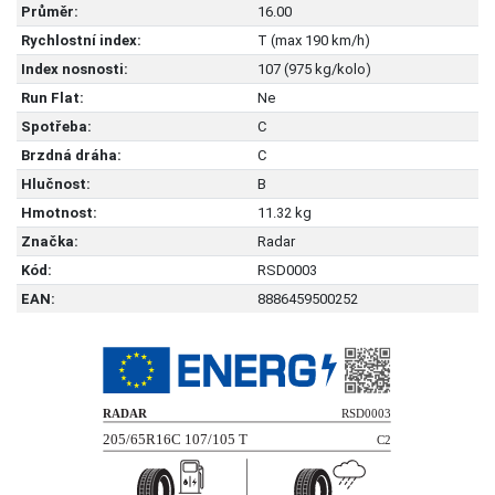
Průměr:
16.00
Rychlostní index:
T (max 190 km/h)
Index nosnosti:
107 (975 kg/kolo)
Run Flat:
Ne
Spotřeba:
C
Brzdná dráha:
C
Hlučnost:
B
Hmotnost:
11.32 kg
Značka:
Radar
Kód:
RSD0003
EAN:
8886459500252