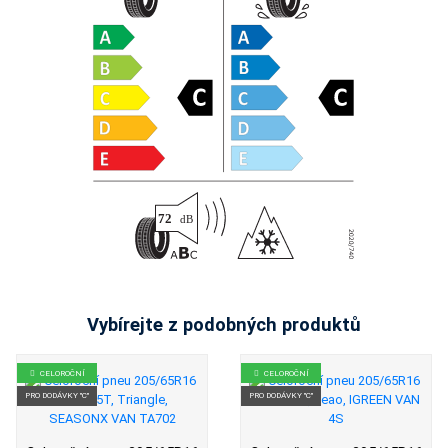
Vybírejte z podobných produktů
CELOROČNÍ
CELOROČNÍ
PRO DODÁVKY "C"
PRO DODÁVKY "C"