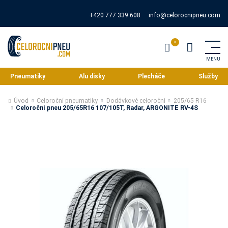
+420 777 339 608
info@celorocnipneu.com
Pneumatiky
Alu disky
Plecháče
Služby
Úvod
Celoroční pneumatiky
Dodávkové celoroční
205/65 R16
Celoroční pneu 205/65R16 107/105T, Radar, ARGONITE RV-4S