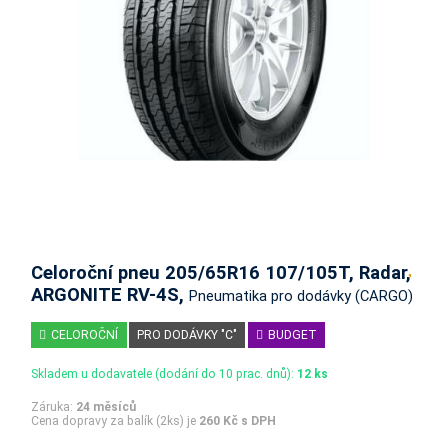
Celoroční pneu 205/65R16 107/105T, Radar,
ARGONITE RV-4S,
Pneumatika pro dodávky (CARGO)
CELOROČNÍ
PRO DODÁVKY "C"
BUDGET
Skladem u dodavatele (dodání do 10 prac. dnů):
12 ks
Záruka:
24 měsíců
Cena dopravy za balík (2ks) je
260 Kč s DPH