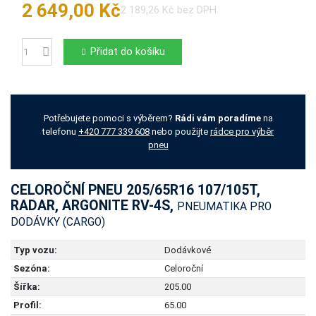
2 649,00 Kč
2 189,26 Kč bez DPH
Přidat do košíku
Počet
Potřebujete pomoci s výběrem?
Rádi vám poradíme
na
telefonu
+420 777 339 608
nebo použijte
rádce pro výběr
pneu
CELOROČNÍ PNEU 205/65R16 107/105T,
RADAR, ARGONITE RV-4S,
PNEUMATIKA PRO
DODÁVKY (CARGO)
Typ vozu:
Dodávkové
Sezóna:
Celoroční
Šířka:
205.00
Profil:
65.00