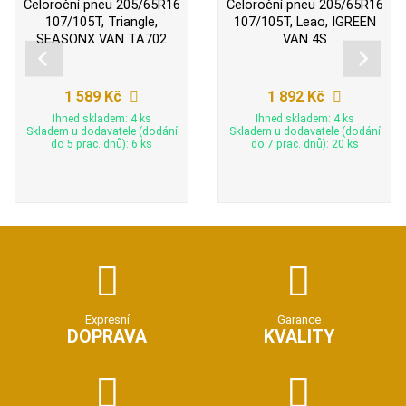
Celoroční pneu 205/65R16
Celoroční pneu 205/65R16
107/105T, Triangle,
107/105T, Leao, IGREEN
SEASONX VAN TA702
VAN 4S
1 589 Kč
1 892 Kč
Ihned skladem: 4 ks
Ihned skladem: 4 ks
Skladem u dodavatele (dodání
Skladem u dodavatele (dodání
do 5 prac. dnů): 6 ks
do 7 prac. dnů): 20 ks
Expresní
Garance
DOPRAVA
KVALITY